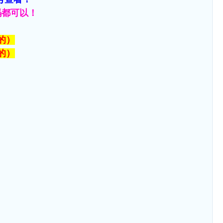
码都可以！
的）
的）