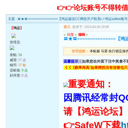
👉👉论坛账号不得
主题 :
〓★〓===============【鸿运诚信CC网投开户联系👉鸿运safew账号：H
楼主
发表于: 2024-04-04 20:08
【
鸿运
】
u
回复
u
编辑
u
〓★〓===============【
管理员
管理提醒：
本帖被 马晕 执行锁定操作(20
发帖:
24
威望:
17 点
温馨提示：
如果您在外面下注中奖拿不
铜币:
37 枚
《《《赔率再高’如果网投没有信誉也只
贡献值:
0 点
好评度:
0 点
重要通知：
因腾讯经常封Q
请【鸿运论坛】
👉SafeW下载
h