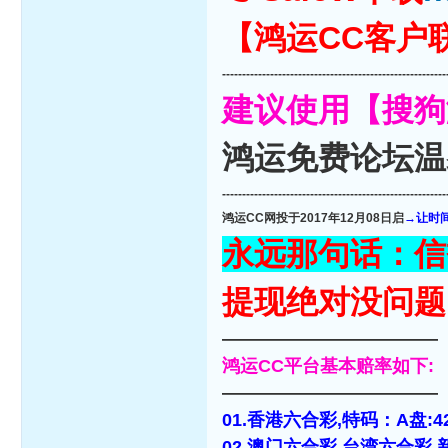
【鸿运CC客户联
--------------------------------------------------------
建议使用【搜狗
鸿运免费论坛温馨
--------------------------------------------------------
鸿运CC网投于2017年12月08日启
→让时
永远那句话：信
提现绝对没问题
————————————
鸿运CC平台基本赔率如下:
————————————
01.香港六合彩,特码：A盘:
02.澳门六合彩,台湾六合彩