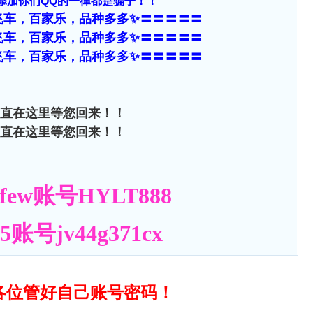
去添加你们QQ的一律都是骗子！！
飞车，百家乐，品种多多✨〓〓〓〓〓
飞车，百家乐，品种多多✨〓〓〓〓〓
飞车，百家乐，品种多多✨〓〓〓〓〓
一直在这里等您回来！！
一直在这里等您回来！！
ew账号HYLT888
号jv44g371cx
各位管好自己账号密码！