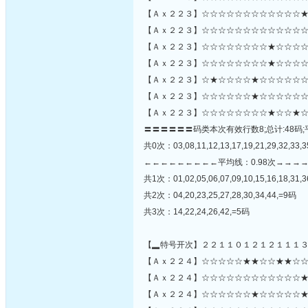
【Ａｘ２２３】☆☆☆☆☆☆☆☆☆☆☆☆★☆☆☆
【Ａｘ２２３】☆☆☆☆☆☆☆☆☆☆☆☆☆
【Ａｘ２２３】☆☆☆☆☆☆☆☆★☆☆☆☆
【Ａｘ２２３】☆☆☆☆☆☆☆☆★☆☆☆☆
【Ａｘ２２３】☆★☆☆☆☆★☆☆☆☆☆☆
【Ａｘ２２３】☆☆☆☆☆☆★☆☆☆☆☆☆
【Ａｘ２２３】☆☆☆☆☆☆☆☆★☆☆★☆
〓〓〓〓〓〓码类本次有效行数8;总计:48码;
共0次：03,08,11,12,13,17,19,21,29,32,33,35
←←←←←←←←←平均线：0.98次→→→
共1次：01,02,05,06,07,09,10,15,16,18,31,3
共2次：04,20,23,25,27,28,30,34,44,=9码
共3次：14,22,24,26,42,=5码
【▂特号开次】２２１１０１２１２１１１
【Ａｘ２２４】☆☆☆☆☆★★☆☆★★☆☆
【Ａｘ２２４】☆☆☆☆☆☆☆☆☆☆☆☆★☆☆☆
【Ａｘ２２４】☆☆☆☆☆☆★☆☆☆☆☆★