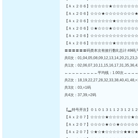
【Ａｘ２０６】☆☆☆☆☆★☆☆☆☆☆☆☆
【Ａｘ２０６】☆☆☆★☆☆☆☆☆☆☆☆★
【Ａｘ２０６】☆☆☆☆☆☆★☆☆☆☆☆☆
【Ａｘ２０６】☆★☆☆☆★☆☆☆☆☆☆☆
【Ａｘ２０６】☆☆☆☆☆☆☆☆☆☆☆☆☆
【Ａｘ２０６】☆☆☆☆☆☆★☆☆☆☆☆☆
〓〓〓〓〓〓码类本次有效行数8;总计:49码;
共0次：01,04,05,08,09,12,13,14,20,21,23,2
共1次：02,06,07,10,11,15,16,17,31,35,36,4
←←←←←←←←←平均线：1.00次→→→
共2次：18,19,22,27,28,32,33,38,40,41,48,
共3次：03,=1码
共4次：37,39,=2码
【▂特号开次】０１０１３１１２３１２１
【Ａｘ２０７】☆☆☆☆★☆☆☆☆☆☆★☆
【Ａｘ２０７】☆☆☆☆★☆☆★☆☆☆☆☆★☆☆
【Ａｘ２０７】☆★☆★☆☆☆☆☆★★☆★