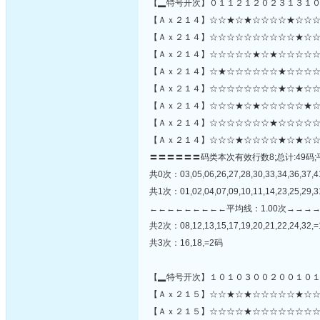
【▂特号开次】０１１２１２０２３１３１
【Ａｘ２１４】☆☆★☆★☆☆☆☆★☆☆☆
【Ａｘ２１４】☆☆☆☆☆☆☆☆☆☆★☆☆☆☆☆
【Ａｘ２１４】☆☆☆☆☆★☆★☆☆☆☆☆
【Ａｘ２１４】☆★☆☆☆☆☆☆★☆☆☆☆
【Ａｘ２１４】☆☆☆☆☆☆☆☆★☆★☆☆
【Ａｘ２１４】☆☆☆★☆★☆☆☆☆☆★☆
【Ａｘ２１４】☆☆☆☆☆☆☆★☆☆☆☆☆
【Ａｘ２１４】☆☆☆★☆☆☆☆★☆★☆☆
〓〓〓〓〓〓码类本次有效行数8;总计:49码;
共0次：03,05,06,26,27,28,30,33,34,36,37,4
共1次：01,02,04,07,09,10,11,14,23,25,29,31
←←←←←←←←←平均线：1.00次→→→
共2次：08,12,13,15,17,19,20,21,22,24,32,
共3次：16,18,=2码
【▂特号开次】１０１０３００２００１０
【Ａｘ２１５】☆☆★☆★☆☆☆☆☆★☆☆
【Ａｘ２１５】☆☆☆☆★☆☆☆☆☆☆☆☆☆☆☆