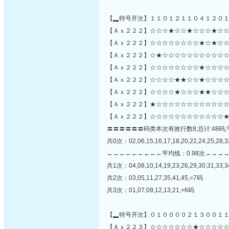
【▂特号开次】１１０１２１１０４１２０
【Ａｘ２２２】☆☆☆★☆☆★☆☆☆★☆☆
【Ａｘ２２２】☆☆☆☆☆☆☆☆★☆★☆☆☆☆☆
【Ａｘ２２２】☆★☆☆☆☆☆☆☆☆☆☆☆
【Ａｘ２２２】☆☆☆☆☆☆☆☆★☆☆☆☆
【Ａｘ２２２】☆☆☆☆★★☆☆★☆☆☆☆
【Ａｘ２２２】☆☆☆☆★☆☆☆★★☆☆☆
【Ａｘ２２２】★☆☆☆☆☆☆☆☆☆☆☆☆
【Ａｘ２２２】☆☆☆☆☆☆☆☆☆☆☆☆★
〓〓〓〓〓〓码类本次有效行数8;总计:48码;
共0次：02,06,15,16,17,18,20,22,24,25,28,32
←←←←←←←←←平均线：0.98次→→→
共1次：04,08,10,14,19,23,26,29,30,31,33,3
共2次：03,05,11,27,35,41,45,=7码
共3次：01,07,09,12,13,21,=6码
【▂特号开次】０１００００２１３００１
【Ａｘ２２３】☆☆☆☆☆☆☆★☆☆☆☆☆