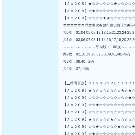
【Ａｘ２０８】★☆☆☆☆☆☆★☆☆☆☆☆
【Ａｘ２０８】☆★☆☆☆☆☆☆☆☆☆☆☆
【Ａｘ２０８】☆☆☆☆★★☆☆☆☆☆☆☆
〓〓〓〓〓〓码类本次有效行数8;总计:49码;
共0次：01,04,05,09,12,13,15,21,23,24,25,2
共1次：03,06,07,08,11,14,16,17,18,20,22,26
←←←←←←←←←平均线：1.00次→→→
共2次：02,10,19,28,32,33,39,41,48,=9码
共3次：38,40,=2码
共4次：37,=1码
【▂特号开次】２１２００１２０１１１２
【Ａｘ２０９】★☆☆☆☆☆☆☆☆★☆★☆
【Ａｘ２０９】☆☆☆☆☆☆☆☆☆☆☆★☆☆☆☆
【Ａｘ２０９】☆☆★☆☆☆☆☆☆☆☆☆☆
【Ａｘ２０９】☆☆☆☆☆☆☆☆☆☆☆☆☆
【Ａｘ２０９】★☆☆☆☆☆★☆☆☆☆☆☆
【Ａｘ２０９】☆☆★☆☆☆☆☆★☆☆☆★
【Ａｘ２０９】☆★☆☆☆☆☆☆☆☆☆☆☆