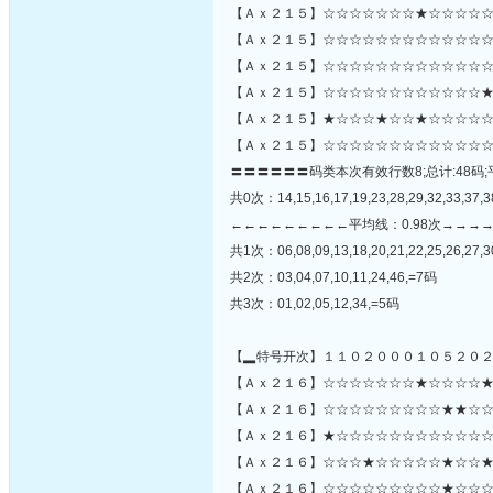
【Ａｘ２１５】☆☆☆☆☆☆☆★☆☆☆☆☆
【Ａｘ２１５】☆☆☆☆☆☆☆☆☆☆☆☆☆
【Ａｘ２１５】☆☆☆☆☆☆☆☆☆☆☆☆☆
【Ａｘ２１５】☆☆☆☆☆☆☆☆☆☆☆☆★
【Ａｘ２１５】★☆☆☆★☆☆★☆☆☆☆☆
【Ａｘ２１５】☆☆☆☆☆☆☆☆☆☆☆☆☆
〓〓〓〓〓〓码类本次有效行数8;总计:48码;
共0次：14,15,16,17,19,23,28,29,32,33,37,3
←←←←←←←←←平均线：0.98次→→→
共1次：06,08,09,13,18,20,21,22,25,26,27,3
共2次：03,04,07,10,11,24,46,=7码
共3次：01,02,05,12,34,=5码
【▂特号开次】１１０２０００１０５２０
【Ａｘ２１６】☆☆☆☆☆☆☆★☆☆☆☆★
【Ａｘ２１６】☆☆☆☆☆☆☆☆☆★★☆☆☆☆☆
【Ａｘ２１６】★☆☆☆☆☆☆☆☆☆☆☆☆
【Ａｘ２１６】☆☆☆★☆☆☆☆☆★☆☆★
【Ａｘ２１６】☆☆☆☆☆☆☆☆☆★☆☆☆