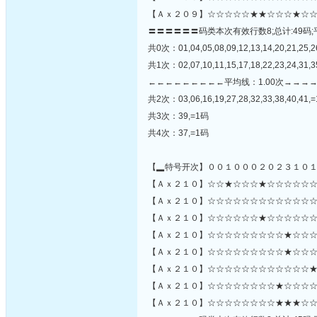
【Ａｘ２０９】☆☆☆☆☆★★☆☆☆★☆☆
〓〓〓〓〓〓码类本次有效行数8;总计:49码;
共0次：01,04,05,08,09,12,13,14,20,21,25,2
共1次：02,07,10,11,15,17,18,22,23,24,31,35
←←←←←←←←←平均线：1.00次→→→
共2次：03,06,16,19,27,28,32,33,38,40,41,
共3次：39,=1码
共4次：37,=1码
【▂特号开次】００１０００２０２３１０
【Ａｘ２１０】☆☆★☆☆☆★☆☆☆☆☆☆
【Ａｘ２１０】☆☆☆☆☆☆☆☆☆☆☆☆☆★☆☆
【Ａｘ２１０】☆☆☆☆☆☆★☆☆☆☆☆☆
【Ａｘ２１０】☆☆☆☆☆☆☆☆☆★☆☆☆
【Ａｘ２１０】☆☆☆☆☆☆☆☆☆★☆☆☆
【Ａｘ２１０】☆☆☆☆☆☆☆☆☆☆☆☆★
【Ａｘ２１０】☆☆☆☆☆☆☆☆★☆☆☆☆
【Ａｘ２１０】☆☆☆☆☆☆☆☆★★★☆☆