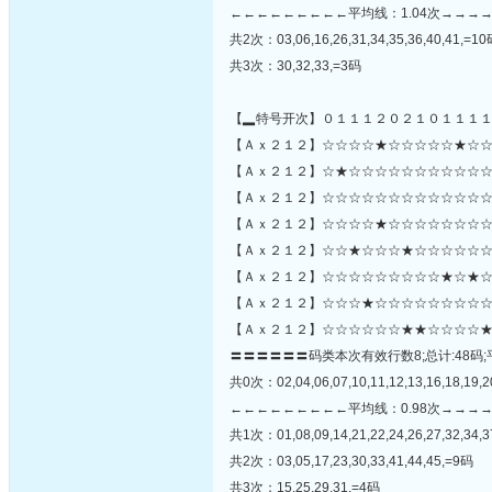
←←←←←←←←←平均线：1.04次→→→
共2次：03,06,16,26,31,34,35,36,40,41,=1
共3次：30,32,33,=3码
【▂特号开次】０１１１２０２１０１１１
【Ａｘ２１２】☆☆☆☆★☆☆☆☆☆★☆☆
【Ａｘ２１２】☆★☆☆☆☆☆☆☆☆☆☆☆☆☆☆
【Ａｘ２１２】☆☆☆☆☆☆☆☆☆☆☆☆☆
【Ａｘ２１２】☆☆☆☆★☆☆☆☆☆☆☆☆
【Ａｘ２１２】☆☆★☆☆☆★☆☆☆☆☆☆
【Ａｘ２１２】☆☆☆☆☆☆☆☆☆★☆★☆
【Ａｘ２１２】☆☆☆★☆☆☆☆☆☆☆☆☆
【Ａｘ２１２】☆☆☆☆☆☆★★☆☆☆☆★
〓〓〓〓〓〓码类本次有效行数8;总计:48码;
共0次：02,04,06,07,10,11,12,13,16,18,19,20
←←←←←←←←←平均线：0.98次→→→
共1次：01,08,09,14,21,22,24,26,27,32,34,3
共2次：03,05,17,23,30,33,41,44,45,=9码
共3次：15,25,29,31,=4码