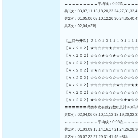
←←←←←←←←←平均线：0.92次→→→
共1次：03,07,11,13,18,20,23,24,27,31,33,4
共2次：01,05,06,08,10,12,26,30,34,35,40,
共3次：02,04,=2码
【▂特号开次】２１０１０１１１０１１１
【Ａｘ２０２】★☆☆☆☆★☆☆☆☆☆☆☆
【Ａｘ２０２】☆☆☆★☆☆★☆☆☆☆☆☆☆☆☆
【Ａｘ２０２】☆☆☆☆☆☆☆☆☆☆☆☆☆
【Ａｘ２０２】☆★☆☆☆☆☆☆☆☆☆☆☆
【Ａｘ２０２】☆☆☆☆☆☆☆☆☆☆☆☆☆
【Ａｘ２０２】☆☆☆☆☆☆☆★☆☆☆★★
【Ａｘ２０２】☆☆☆☆☆☆☆☆☆☆☆☆☆
【Ａｘ２０２】★☆☆☆☆☆☆☆☆★★☆☆
〓〓〓〓〓〓码类本次有效行数8;总计:48码;
共0次：02,04,06,08,10,11,12,18,19,20,32,3
←←←←←←←←←平均线：0.98次→→→
共1次：01,03,09,13,14,16,17,21,24,26,28,30
共2次：05,07,22,27,29,31,41,45,=8码