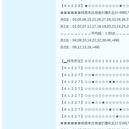
【Ａｘ２２６】★☆☆☆☆☆☆☆☆☆★☆☆
〓〓〓〓〓〓码类本次有效行数8;总计:49码;
共0次：03,05,06,15,21,26,27,28,33,34,36,3
共1次：01,02,07,11,17,18,19,20,23,24,25,29
←←←←←←←←←平均线：1.00次→→→
共2次：04,09,10,14,22,32,38,46,=8码
共3次：08,12,13,16,=4码
【▂特号开次】００３００１０２１１１０
【Ａｘ２２７】☆☆☆☆☆☆☆☆☆☆☆☆☆
【Ａｘ２２７】☆☆★☆☆☆☆☆☆☆☆☆☆☆★☆
【Ａｘ２２７】☆☆★☆☆☆☆★★☆☆☆☆
【Ａｘ２２７】☆☆☆☆☆☆☆☆☆☆☆☆☆
【Ａｘ２２７】☆☆☆☆☆☆☆☆☆☆☆☆☆
【Ａｘ２２７】☆☆★☆☆★☆☆☆☆☆☆☆
【Ａｘ２２７】☆☆☆☆☆☆☆★☆☆★☆☆
【Ａｘ２２７】☆☆☆☆☆☆☆☆☆★☆☆☆
〓〓〓〓〓〓码类本次有效行数8;总计:51码;