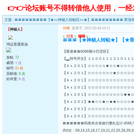
👉👉论坛账号不得转借他人使用，一
主题 :
〓〓〓〓〓〓〓〓〓【★○○神秘人转帖区○○★】〓〓〓〓〓〓〓〓〓 禁顶本
60楼
发表于: 2025-05-04 16:15
【
神秘人
】
u
回复
u
编辑
u
〓〓〓【★神秘人转帖★】【★
鸿运普通菜油
【香港〓〓6086期小巴②区】
发帖:
72
【▂特号开次】１１００１１１２１０１１
威望:
1 点
【Ａｘ２０１】☆☆☆☆☆★☆☆★☆☆☆☆
铜币:
85 枚
【Ａｘ２０１】☆☆☆☆☆☆☆★☆☆☆☆☆☆☆☆
贡献值:
0 点
好评度:
0 点
【Ａｘ２０１】☆☆☆☆☆☆☆☆☆☆☆☆☆
【Ａｘ２０１】☆☆☆☆☆☆☆☆☆☆☆☆☆
【Ａｘ２０１】☆☆☆☆☆☆☆☆☆☆★★☆
【Ａｘ２０１】★★☆☆★☆★★☆☆☆☆★
【Ａｘ２０１】☆☆☆☆☆☆☆☆☆☆☆☆☆
【Ａｘ２０１】☆☆☆☆☆☆☆☆☆☆☆☆☆
〓〓〓〓〓〓码类本次有效行数8;总计:45码;
共0次：09,14,15,16,17,19,21,22,25,28,29,32