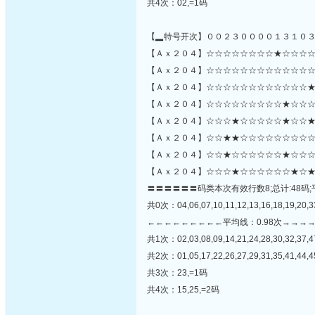
共4次：02,=1码
【▂特号开次】００２３００００１３１０
【Ａｘ２０４】☆☆☆☆☆☆☆☆★☆☆☆☆
【Ａｘ２０４】☆☆☆☆☆☆☆☆☆☆☆☆☆☆★☆
【Ａｘ２０４】☆☆☆☆☆☆☆☆☆☆☆☆★
【Ａｘ２０４】☆☆☆☆☆☆☆☆☆★☆☆☆
【Ａｘ２０４】☆☆☆★☆☆☆☆☆★☆☆★
【Ａｘ２０４】☆☆★★☆☆☆☆☆☆☆☆☆
【Ａｘ２０４】☆☆★☆☆☆☆☆☆★☆☆☆
【Ａｘ２０４】☆☆☆★☆☆☆☆☆☆★☆★
〓〓〓〓〓〓码类本次有效行数8;总计:48码;
共0次：04,06,07,10,11,12,13,16,18,19,20,33
←←←←←←←←←平均线：0.98次→→→
共1次：02,03,08,09,14,21,24,28,30,32,37,
共2次：01,05,17,22,26,27,29,31,35,41,44,
共3次：23,=1码
共4次：15,25,=2码