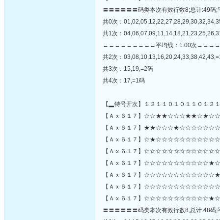
〓〓〓〓〓〓码类本次有效行数8;总计:49码;
共0次：01,02,05,12,22,27,28,29,30,32,34,3
共1次：04,06,07,09,11,14,18,21,23,25,26,3
←←←←←←←←←平均线：1.00次→→→
共2次：03,08,10,13,16,20,24,33,38,42,43,
共3次：15,19,=2码
共4次：17,=1码
【▂特号开次】１２１１０１０１１０１２
【Ａｘ６１７】☆☆★★☆☆☆★★☆★☆☆
【Ａｘ６１７】★★☆☆☆★☆☆☆☆☆☆☆☆☆☆
【Ａｘ６１７】☆★☆☆☆☆☆☆☆☆☆☆☆
【Ａｘ６１７】☆☆☆☆☆☆☆☆☆☆☆☆☆
【Ａｘ６１７】☆☆☆☆☆☆☆☆☆☆☆★☆
【Ａｘ６１７】☆☆☆☆☆☆☆☆☆☆☆☆★
【Ａｘ６１７】☆☆☆☆☆☆☆☆☆☆☆☆☆
【Ａｘ６１７】☆☆☆☆☆☆☆☆☆☆☆★☆
〓〓〓〓〓〓码类本次有效行数8;总计:48码;