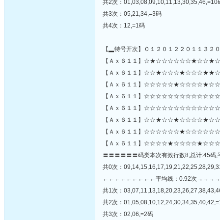
共2次：01,03,08,09,10,11,13,30,35,46,=1
共3次：05,21,34,=3码
共4次：12,=1码
【▂特号开次】０１２０１２２０１１３２
【Ａｘ６１１】☆★☆☆☆☆☆☆★☆☆★☆
【Ａｘ６１１】☆☆★☆☆☆★☆☆☆★★☆☆☆☆
【Ａｘ６１１】☆☆☆☆☆★☆☆☆☆★☆☆
【Ａｘ６１１】☆☆☆☆☆☆☆☆☆☆☆☆☆
【Ａｘ６１１】☆☆☆☆☆☆☆☆☆☆☆☆☆
【Ａｘ６１１】☆☆★☆☆★☆☆☆☆★☆☆
【Ａｘ６１１】☆☆☆☆☆☆★☆☆☆☆☆☆
【Ａｘ６１１】☆☆☆☆★☆☆☆☆★☆☆☆
〓〓〓〓〓〓码类本次有效行数8;总计:45码;
共0次：09,14,15,16,17,19,21,22,25,28,29,31
←←←←←←←←←平均线：0.92次→→→
共1次：03,07,11,13,18,20,23,26,27,38,43,
共2次：01,05,08,10,12,24,30,34,35,40,42,
共3次：02,06,=2码