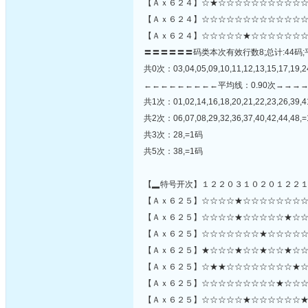
【Ａｘ６２４】☆★☆☆☆☆☆☆☆☆☆☆☆
【Ａｘ６２４】☆☆☆☆☆☆☆☆☆☆☆☆☆
【Ａｘ６２４】☆☆☆☆☆★☆☆☆☆☆☆☆
〓〓〓〓〓〓码类本次有效行数8;总计:44码;
共0次：03,04,05,09,10,11,12,13,15,17,19,24
←←←←←←←←←平均线：0.90次→→→
共1次：01,02,14,16,18,20,21,22,23,26,39,4
共2次：06,07,08,29,32,36,37,40,42,44,48,
共3次：28,=1码
共5次：38,=1码
【▂特号开次】１２２０３１０２０１２２
【Ａｘ６２５】☆☆☆☆★☆☆☆☆☆☆☆☆
【Ａｘ６２５】☆☆☆☆★☆☆☆☆☆★☆☆☆☆☆
【Ａｘ６２５】☆☆☆☆☆☆☆★☆☆☆☆☆
【Ａｘ６２５】★☆☆☆★☆☆★☆☆★☆☆
【Ａｘ６２５】☆★★☆☆☆☆☆☆☆☆★☆
【Ａｘ６２５】☆☆☆☆☆☆☆☆☆★☆☆☆
【Ａｘ６２５】☆☆☆☆☆★☆☆☆☆☆☆★