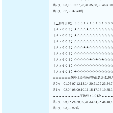
共2次：03,18,19,27,28,31,35,38,39,46,=1
共3次：32,33,37,=3码
【▂特号开次】３００１２１０１０１００
【Ａｘ６０３】★☆☆☆★☆☆☆☆☆☆☆☆
【Ａｘ６０３】★☆☆☆☆☆☆☆☆☆☆☆☆☆☆☆
【Ａｘ６０３】☆☆☆☆☆☆☆☆☆☆☆☆☆
【Ａｘ６０３】☆☆☆★★☆☆☆☆☆☆☆☆
【Ａｘ６０３】☆☆☆☆☆☆☆☆☆☆☆☆☆
【Ａｘ６０３】☆☆☆☆☆★☆★☆★☆☆☆
【Ａｘ６０３】☆☆☆☆☆☆☆☆☆☆☆☆☆
【Ａｘ６０３】★☆☆☆☆☆☆☆☆☆☆☆☆
〓〓〓〓〓〓码类本次有效行数8;总计:51码;
共0次：01,05,07,12,13,14,20,21,22,23,24,2
共1次：02,04,08,09,10,11,15,17,18,19,25,28
←←←←←←←←←平均线：1.04次→→→
共2次：06,16,26,29,30,31,33,34,35,36,40,
共3次：03,32,=2码