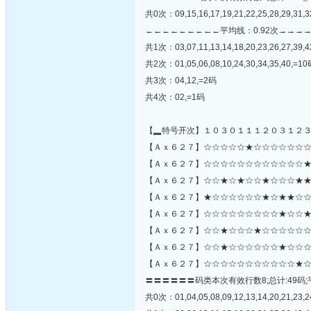
共0次：09,15,16,17,19,21,22,25,28,29,31,32
←←←←←←←←←平均线：0.92次→→→
共1次：03,07,11,13,14,18,20,23,26,27,39,4
共2次：01,05,06,08,10,24,30,34,35,40,=1
共3次：04,12,=2码
共4次：02,=1码
【▂特号开次】１０３０１１１２０３１２
【Ａｘ６２７】☆☆☆☆☆★☆☆☆☆☆☆☆
【Ａｘ６２７】☆☆☆☆☆☆☆☆☆☆☆☆★☆☆☆
【Ａｘ６２７】☆☆★☆★☆☆★☆☆☆★★
【Ａｘ６２７】★☆☆☆☆☆☆★☆★★☆☆
【Ａｘ６２７】☆☆☆☆☆☆☆☆☆★☆☆★
【Ａｘ６２７】☆☆★☆☆☆★☆☆☆☆☆☆
【Ａｘ６２７】☆☆★☆☆☆☆☆☆★☆☆☆
【Ａｘ６２７】☆☆☆☆☆☆☆☆☆☆☆★☆
〓〓〓〓〓〓码类本次有效行数8;总计:49码;
共0次：01,04,05,08,09,12,13,14,20,21,23,2