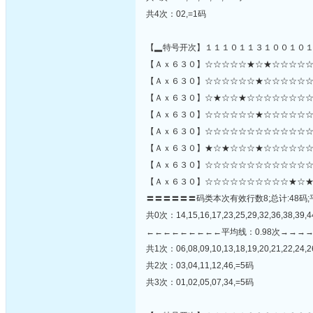
共4次：02,=1码
【▂特号开次】１１１０１１３１００１０
【Ａｘ６３０】☆☆☆☆☆★☆★☆☆☆☆☆
【Ａｘ６３０】☆☆☆☆☆☆★☆☆☆☆☆☆☆☆☆
【Ａｘ６３０】☆★☆☆★☆☆☆☆☆☆☆☆
【Ａｘ６３０】☆☆☆☆☆☆★☆☆☆☆☆☆
【Ａｘ６３０】☆☆☆☆☆☆☆☆☆☆☆☆☆
【Ａｘ６３０】★☆★☆☆☆★☆☆☆☆☆☆
【Ａｘ６３０】☆☆☆☆☆☆☆☆☆☆☆☆☆
【Ａｘ６３０】☆☆☆☆☆☆☆☆☆☆★☆★
〓〓〓〓〓〓码类本次有效行数8;总计:48码;
共0次：14,15,16,17,23,25,29,32,36,38,39,4
←←←←←←←←←平均线：0.98次→→→
共1次：06,08,09,10,13,18,19,20,21,22,24,26
共2次：03,04,11,12,46,=5码
共3次：01,02,05,07,34,=5码