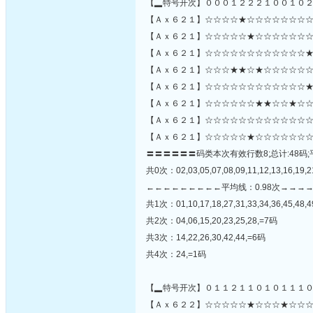
【▂特号开次】０００１２２２１００１０
【Ａｘ６２１】☆☆☆☆★☆☆☆☆☆☆☆☆
【Ａｘ６２１】☆☆☆☆☆★☆☆☆☆☆☆☆☆☆☆
【Ａｘ６２１】☆☆☆☆☆☆☆☆☆☆☆☆★
【Ａｘ６２１】☆☆☆★★☆★☆☆☆☆☆☆
【Ａｘ６２１】☆☆☆☆☆☆☆☆☆☆☆☆★
【Ａｘ６２１】☆☆☆☆☆☆★★☆☆★☆☆
【Ａｘ６２１】☆☆☆☆☆☆☆☆☆☆☆☆☆
【Ａｘ６２１】☆☆☆☆☆★☆☆☆☆☆☆☆
〓〓〓〓〓〓码类本次有效行数8;总计:48码;
共0次：02,03,05,07,08,09,11,12,13,16,19,21
←←←←←←←←←平均线：0.98次→→→
共1次：01,10,17,18,27,31,33,34,36,45,48,
共2次：04,06,15,20,23,25,28,=7码
共3次：14,22,26,30,42,44,=6码
共4次：24,=1码
【▂特号开次】０１１２１１０１０１１１
【Ａｘ６２２】☆☆☆☆☆★☆☆☆★☆☆☆