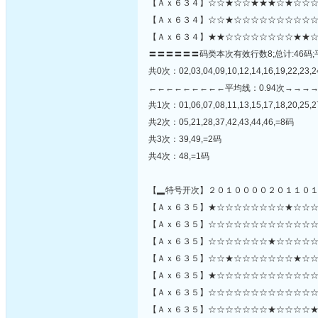
【Ａｘ６３４】☆☆★☆☆★★★☆★☆☆☆
【Ａｘ６３４】☆☆★☆☆☆☆☆☆☆☆☆☆
【Ａｘ６３４】★★☆☆☆☆☆☆☆☆★★☆
〓〓〓〓〓〓码类本次有效行数8;总计:46码;
共0次：02,03,04,09,10,12,14,16,19,22,23,2
←←←←←←←←←平均线：0.94次→→→
共1次：01,06,07,08,11,13,15,17,18,20,25,27
共2次：05,21,28,37,42,43,44,46,=8码
共3次：39,49,=2码
共4次：48,=1码
【▂特号开次】２０１００００２０１１０
【Ａｘ６３５】★☆☆☆☆☆☆☆☆★☆☆☆
【Ａｘ６３５】☆☆☆☆☆☆☆☆☆☆☆☆☆☆★☆
【Ａｘ６３５】☆☆☆☆☆☆☆★☆☆☆☆☆
【Ａｘ６３５】☆☆★☆☆☆☆☆☆☆★☆☆
【Ａｘ６３５】★☆☆☆☆☆☆☆☆☆☆☆☆
【Ａｘ６３５】☆☆☆☆☆☆☆☆☆☆☆☆☆
【Ａｘ６３５】☆☆☆☆☆☆☆★☆☆☆☆★