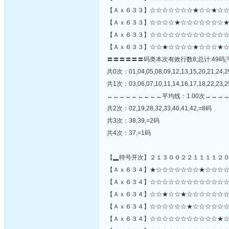
【Ａｘ６３３】☆☆☆☆☆☆☆★☆☆★☆☆
【Ａｘ６３３】☆☆☆☆★☆☆☆☆☆☆☆★
【Ａｘ６３３】☆☆☆☆☆☆☆☆☆☆☆☆☆
【Ａｘ６３３】☆☆★☆☆☆☆★☆☆☆★☆
〓〓〓〓〓〓码类本次有效行数8;总计:49码;
共0次：01,04,05,08,09,12,13,15,20,21,24,2
共1次：03,06,07,10,11,14,16,17,18,22,23,25
←←←←←←←←←平均线：1.00次→→→
共2次：02,19,28,32,33,40,41,42,=8码
共3次：38,39,=2码
共4次：37,=1码
【▂特号开次】２１３００２２１１１１２
【Ａｘ６３４】★☆☆☆☆☆☆☆★☆☆☆☆
【Ａｘ６３４】☆☆☆☆☆☆☆☆☆☆☆☆☆☆☆☆
【Ａｘ６３４】☆☆★☆☆★☆☆☆☆☆☆☆
【Ａｘ６３４】☆☆☆☆☆☆★☆☆☆☆☆☆
【Ａｘ６３４】☆☆☆☆☆☆☆☆☆☆☆★☆