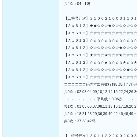
共4次：04,=1码
【▂特号开次】２１００２１００３１１０
【Ａｘ６１２】★★☆☆☆★☆☆☆☆☆☆☆
【Ａｘ６１２】☆☆☆☆☆☆☆☆☆☆☆☆☆☆☆☆
【Ａｘ６１２】☆☆☆☆☆☆☆☆☆☆☆☆☆
【Ａｘ６１２】☆☆☆☆☆☆☆☆★☆☆☆☆
【Ａｘ６１２】★☆☆☆★☆☆☆★☆☆☆☆
【Ａｘ６１２】☆☆☆☆★☆☆☆☆★☆☆★
【Ａｘ６１２】☆☆☆☆☆☆☆☆☆☆★☆☆
【Ａｘ６１２】☆☆☆☆☆☆☆☆★☆☆☆☆
〓〓〓〓〓〓码类本次有效行数8;总计:47码;
共0次：02,03,04,09,10,12,14,15,22,24,26,3
←←←←←←←←←平均线：0.96次→→→
共1次：01,05,06,07,08,11,13,16,17,19,20,2
共2次：18,21,28,29,36,39,40,42,46,48,49,
共3次：37,38,=2码
【▂特号开次】３０１１２２２００２００