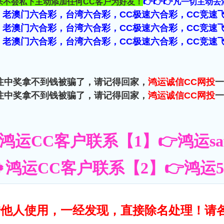
来不会私下主动添加任何CC客户为好友！
👉👉👉凡一切主动
，老澳门六合彩，台湾六合彩，CC极速六合彩，CC竞速
，老澳门六合彩，台湾六合彩，CC极速六合彩，CC竞速
，老澳门六合彩，台湾六合彩，CC极速六合彩，CC竞速
注中奖拿不到钱被骗了，请记得回家，
鸿运诚信CC网投
注中奖拿不到钱被骗了，请记得回家，
鸿运诚信CC网投
鸿运CC客户联系【1】👉鸿运saf
鸿运CC客户联系【2】👉鸿运55账
转借他人使用，一经发现，直接除名处理！请