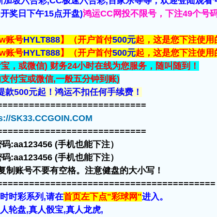
,新加坡六合彩,CC极速六合彩,百家乐等等，欢迎登陆观看
开奖日下午15点开盘)
鸿运CC网投不限号，下注49个号
ew账号
HYLT888
】（开户首付
500元
起，这是您下注使用
ew账号
HYLT888
】（开户首付
500元
起，这是您下注使用
付宝，或微信) 财务24小时在线为您服务，随叫随到！
的支付宝或微信,一般五分钟到账)
提款500元起！鸿运不扣任何手续费！
============================
ps://SK33.CCGOIN.COM
============================
码:aa123456 (手机也能下注）
码:aa123456 (手机也能下注）
，复制账号不要有空格。注意健盘的大小写！
=========================================
,时时彩系列,请在
首页左下点"彩球网"
进入。
人轮盘,真人骰宝,真人龙虎,