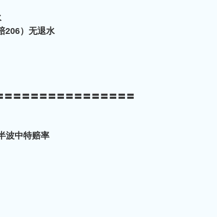
水
0赔206）无退水
〓〓〓〓〓〓〓〓〓〓〓〓〓〓〓〓
水 半波中特赔率