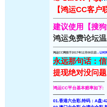
【鸿运CC客户联
--------------------------------------------------------
建议使用【搜狗
鸿运免费论坛温馨
--------------------------------------------------------
鸿运CC网投于2017年12月08日启
→让时
永远那句话：信
提现绝对没问题
————————————
鸿运CC平台基本赔率如下:
————————————
01.香港六合彩,特码：A盘: