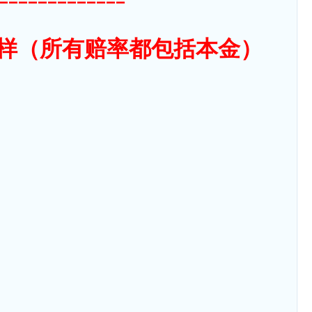
=============
一样（所有赔率都包括本金）