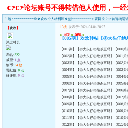
👉👉论坛账号不得转借他人使用，一
主题 :
~~~~~~~~~~🆕🍀欢欢个人转料区🍀🆕~~~~~~~~~~⭐‘要网投？☞首选鸿运
10楼
发表于: 2024-04-04 20:27
【
欢欢
】
u
回复
u
编辑
u
【085期】欢欢转帖【㊣大头仔绝
鸿运村长
【001期】【㊣大头仔㊣绝杀五码】【000关错00】0
发帖:
322
【002期】【㊣大头仔㊣绝杀五码】【001关错00】0
威望:
1 点
【003期】【㊣大头仔㊣绝杀五码】【002关错01】0
铜币:
34 枚
【004期】【㊣大头仔㊣绝杀五码】【003关错01】0
贡献值:
0 点
好评度:
0 点
【005期】【㊣大头仔㊣绝杀五码】【004关错01】0
【006期】【㊣大头仔㊣绝杀五码】【005关错01】0
【007期】【㊣大头仔㊣绝杀五码】【006关错01】0
【008期】【㊣大头仔㊣绝杀五码】【007关错01】0
【009期】【㊣大头仔㊣绝杀五码】【008关错01】1
【010期】【㊣大头仔㊣绝杀五码】【009关错01】0
【011期】【㊣大头仔㊣绝杀五码】【010关错01】0
【012期】【㊣大头仔㊣绝杀五码】【011关错01】0