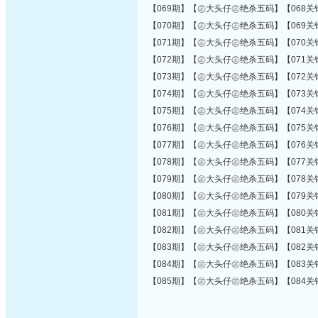
【069期】【㊣大头仔㊣绝杀五码】【068关错08】1
【070期】【㊣大头仔㊣绝杀五码】【069关错08】0
【071期】【㊣大头仔㊣绝杀五码】【070关错08】0
【072期】【㊣大头仔㊣绝杀五码】【071关错08】0
【073期】【㊣大头仔㊣绝杀五码】【072关错08】0
【074期】【㊣大头仔㊣绝杀五码】【073关错08】0
【075期】【㊣大头仔㊣绝杀五码】【074关错08】1
【076期】【㊣大头仔㊣绝杀五码】【075关错08】0
【077期】【㊣大头仔㊣绝杀五码】【076关错08】0
【078期】【㊣大头仔㊣绝杀五码】【077关错08】0
【079期】【㊣大头仔㊣绝杀五码】【078关错08】1
【080期】【㊣大头仔㊣绝杀五码】【079关错08】0
【081期】【㊣大头仔㊣绝杀五码】【080关错09】0
【082期】【㊣大头仔㊣绝杀五码】【081关错09】0
【083期】【㊣大头仔㊣绝杀五码】【082关错09】0
【084期】【㊣大头仔㊣绝杀五码】【083关错09】0
【085期】【㊣大头仔㊣绝杀五码】【084关错09】0