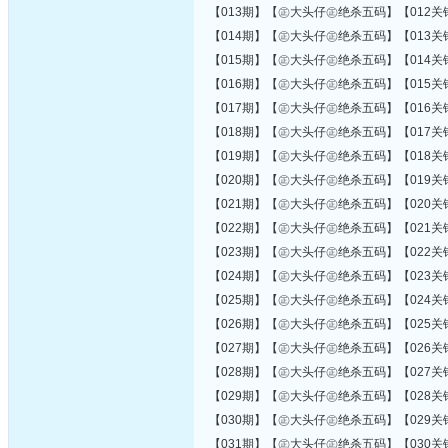
【013期】【㊣大头仔㊣绝杀五码】【012关错01】0
【014期】【㊣大头仔㊣绝杀五码】【013关错01】1
【015期】【㊣大头仔㊣绝杀五码】【014关错01】1
【016期】【㊣大头仔㊣绝杀五码】【015关错01】0
【017期】【㊣大头仔㊣绝杀五码】【016关错01】0
【018期】【㊣大头仔㊣绝杀五码】【017关错01】1
【019期】【㊣大头仔㊣绝杀五码】【018关错02】0
【020期】【㊣大头仔㊣绝杀五码】【019关错02】
【021期】【㊣大头仔㊣绝杀五码】【020关错02】0
【022期】【㊣大头仔㊣绝杀五码】【021关错03】0
【023期】【㊣大头仔㊣绝杀五码】【022关错03】0
【024期】【㊣大头仔㊣绝杀五码】【023关错03】0
【025期】【㊣大头仔㊣绝杀五码】【024关错03】0
【026期】【㊣大头仔㊣绝杀五码】【025关错04】0
【027期】【㊣大头仔㊣绝杀五码】【026关错04】0
【028期】【㊣大头仔㊣绝杀五码】【027关错04】0
【029期】【㊣大头仔㊣绝杀五码】【028关错04】0
【030期】【㊣大头仔㊣绝杀五码】【029关错04】0
【031期】【㊣大头仔㊣绝杀五码】【030关错04】0