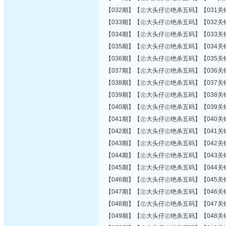
【032期】【㊣大头仔㊣绝杀五码】【031关错04】0
【033期】【㊣大头仔㊣绝杀五码】【032关错04】1
【034期】【㊣大头仔㊣绝杀五码】【033关错04】0
【035期】【㊣大头仔㊣绝杀五码】【034关错04】0
【036期】【㊣大头仔㊣绝杀五码】【035关错04】0
【037期】【㊣大头仔㊣绝杀五码】【036关错04】0
【038期】【㊣大头仔㊣绝杀五码】【037关错04】0
【039期】【㊣大头仔㊣绝杀五码】【038关错05】0
【040期】【㊣大头仔㊣绝杀五码】【039关错05】0
【041期】【㊣大头仔㊣绝杀五码】【040关错05】0
【042期】【㊣大头仔㊣绝杀五码】【041关错05】0
【043期】【㊣大头仔㊣绝杀五码】【042关错05】0
【044期】【㊣大头仔㊣绝杀五码】【043关错05】0
【045期】【㊣大头仔㊣绝杀五码】【044关错05】0
【046期】【㊣大头仔㊣绝杀五码】【045关错06】0
【047期】【㊣大头仔㊣绝杀五码】【046关错06】0
【048期】【㊣大头仔㊣绝杀五码】【047关错06】0
【049期】【㊣大头仔㊣绝杀五码】【048关错06】0