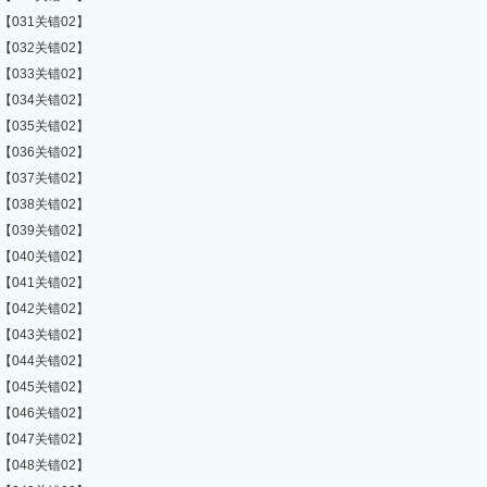
031关错02】
032关错02】
033关错02】
034关错02】
035关错02】
036关错02】
037关错02】
038关错02】
039关错02】
040关错02】
041关错02】
042关错02】
043关错02】
044关错02】
045关错02】
046关错02】
047关错02】
048关错02】