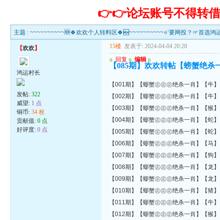
👉👉论坛账号不得
主题 :
~~~~~~~~~~🆕🍀欢欢个人转料区🍀🆕~~~~~~~~~~⭐‘要网投？☞首选
15楼
发表于: 2024-04-04 20:28
【
欢欢
】
u
回复
u
编辑
u
【085期】欢欢转帖【螃蟹绝杀
鸿运村长
【001期】【蟛蟹㊣㊣㊣绝杀一肖】【牛】【
发帖:
322
【002期】【蟛蟹㊣㊣㊣绝杀一肖】【牛】【
威望:
1 点
【003期】【蟛蟹㊣㊣㊣绝杀一肖】【猴】【
铜币:
34 枚
【004期】【蟛蟹㊣㊣㊣绝杀一肖】【蛇】【
贡献值:
0 点
好评度:
0 点
【005期】【蟛蟹㊣㊣㊣绝杀一肖】【蛇】【
【006期】【蟛蟹㊣㊣㊣绝杀一肖】【马】【
【007期】【蟛蟹㊣㊣㊣绝杀一肖】【狗】【
【008期】【蟛蟹㊣㊣㊣绝杀一肖】【龙】【
【009期】【蟛蟹㊣㊣㊣绝杀一肖】【龙】【
【010期】【蟛蟹㊣㊣㊣绝杀一肖】【猪】【
【011期】【蟛蟹㊣㊣㊣绝杀一肖】【牛】【
【012期】【蟛蟹㊣㊣㊣绝杀一肖】【猴】【