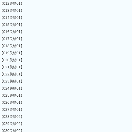
012关错01】
013关错01】
014关错01】
015关错01】
016关错01】
017关错01】
018关错01】
019关错01】
020关错01】
021关错01】
022关错01】
023关错01】
024关错01】
025关错01】
026关错01】
027关错01】
028关错02】
029关错02】
030关错02】