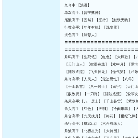
九肖中:【浪漫】
单双高手:【普宁赌神】
尾数高手:【固然】【坚持】【默默无吻】
行数高手:【年年有钱】【洗发露】
波色高手:【赌彩人】
〓〓〓〓〓〓〓〓〓〓〓〓〓〓〓〓〓〓〓
〓〓〓〓〓〓〓〓〓〓〓〓〓〓〓〓〓〓〓
杀码高手:【生死笔】【红色】【大风歌】【
【天门山人】【微墨在线】【水中月】【雷
【随波逐流】【飞天神龙】【傲气笑】【相
杀肖高手:【人民人】【无边思忆】【八爷】
【千山暮雪】【八一居士】【涵宇】【天门
【敌敌畏】【一刀肖】【随波逐流】【爱笨
杀尾高手:【八一居士】【千山暮雪】【紫罗
杀头高手:【红色】【天明】【冷面银狐】【
杀合高手:【九天揽月】【梅花】【世纪飞翔
杀行高手:【威武山】【六合有缘人】
杀波高手:【北极星光】【大特围】