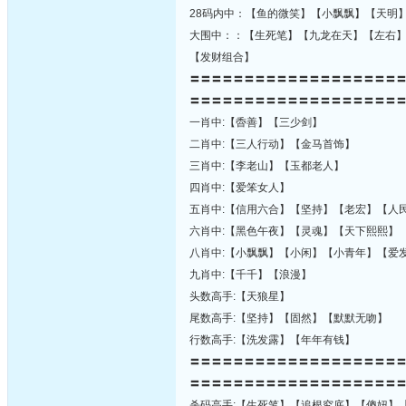
28码内中：【鱼的微笑】【小飘飘】【天明
大围中：：【生死笔】【九龙在天】【左右
【发财组合】
〓〓〓〓〓〓〓〓〓〓〓〓〓〓〓〓〓〓〓
〓〓〓〓〓〓〓〓〓〓〓〓〓〓〓〓〓〓〓
一肖中:【稥善】【三少剑】
二肖中:【三人行动】【金马首饰】
三肖中:【李老山】【玉都老人】
四肖中:【爱笨女人】
五肖中:【信用六合】【坚持】【老宏】【人
六肖中:【黑色午夜】【灵魂】【天下熙熙】
八肖中:【小飘飘】【小闲】【小青年】【爱
九肖中:【千千】【浪漫】
头数高手:【天狼星】
尾数高手:【坚持】【固然】【默默无吻】
行数高手:【洗发露】【年年有钱】
〓〓〓〓〓〓〓〓〓〓〓〓〓〓〓〓〓〓〓
〓〓〓〓〓〓〓〓〓〓〓〓〓〓〓〓〓〓〓
杀码高手:【生死笔】【追根究底】【傻妞】