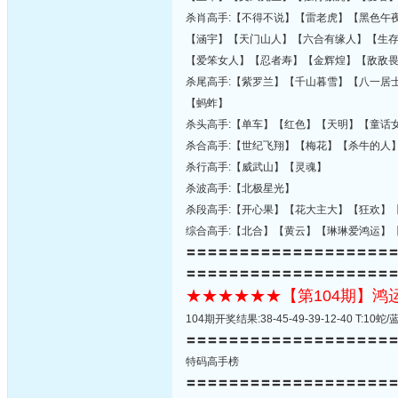
杀肖高手:【不得不说】【雷老虎】【黑色午
【涵宇】【天门山人】【六合有缘人】【生
【爱笨女人】【忍者寿】【金辉煌】【敌敌
杀尾高手:【紫罗兰】【千山暮雪】【八一居
【蚂蚱】
杀头高手:【单车】【红色】【天明】【童话
杀合高手:【世纪飞翔】【梅花】【杀牛的人
杀行高手:【威武山】【灵魂】
杀波高手:【北极星光】
杀段高手:【开心果】【花大主大】【狂欢】
综合高手:【北合】【黄云】【琳琳爱鸿运】
〓〓〓〓〓〓〓〓〓〓〓〓〓〓〓〓〓〓〓
〓〓〓〓〓〓〓〓〓〓〓〓〓〓〓〓〓〓〓
★★★★★★【第104期】
104期开奖结果:38-45-49-39-12-40 T:
〓〓〓〓〓〓〓〓〓〓〓〓〓〓〓〓〓〓〓
特码高手榜
〓〓〓〓〓〓〓〓〓〓〓〓〓〓〓〓〓〓〓