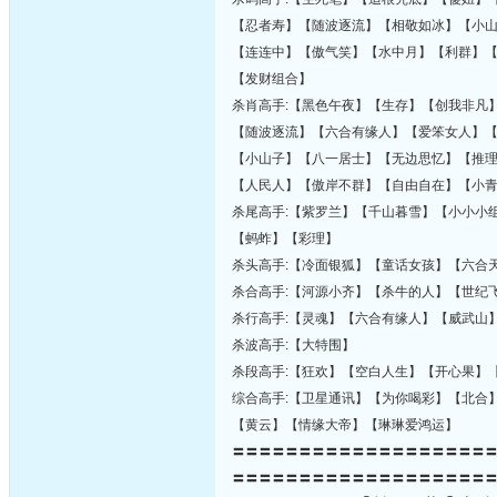
【忍者寿】【随波逐流】【相敬如冰】【小
【连连中】【傲气笑】【水中月】【利群】
【发财组合】
杀肖高手:【黑色午夜】【生存】【创我非凡
【随波逐流】【六合有缘人】【爱笨女人】
【小山子】【八一居士】【无边思忆】【推
【人民人】【傲岸不群】【自由自在】【小
杀尾高手:【紫罗兰】【千山暮雪】【小小小
【蚂蚱】【彩理】
杀头高手:【冷面银狐】【童话女孩】【六合
杀合高手:【河源小齐】【杀牛的人】【世纪
杀行高手:【灵魂】【六合有缘人】【威武山
杀波高手:【大特围】
杀段高手:【狂欢】【空白人生】【开心果】
综合高手:【卫星通讯】【为你喝彩】【北合
【黄云】【情缘大帝】【琳琳爱鸿运】
〓〓〓〓〓〓〓〓〓〓〓〓〓〓〓〓〓〓〓
〓〓〓〓〓〓〓〓〓〓〓〓〓〓〓〓〓〓〓