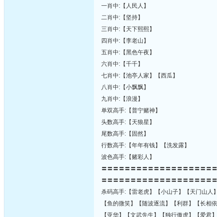
一肖中:【人民人】
二肖中:【坚持】
三肖中:【天下熙熙】
四肖中:【李老山】
五肖中:【黑色午夜】
六肖中:【千千】
七肖中:【池亭人家】【西瓜】
八肖中:【小飘飘】
九肖中:【浪漫】
单双高手:【普宁赌神】
头数高手:【天狼星】
尾数高手:【固然】
行数高手:【年年有钱】【洗发露】
波色高手:【赌彩人】
〓〓〓〓〓〓〓〓〓〓〓〓〓〓〓〓〓〓〓
〓〓〓〓〓〓〓〓〓〓〓〓〓〓〓〓〓〓〓
杀码高手:【雷老虎】【小山子】【天门山人
【鱼的微笑】【随波逐流】【利群】【长相
【亚华】【文武先生】【独行傲虎】【爱君