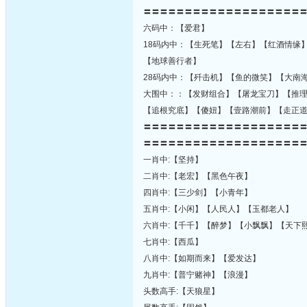
〓〓〓〓〓〓〓〓〓〓〓〓〓〓〓〓〓〓〓
六码中：【爱君】
18码内中：【生死笔】【左右】【红酒情缘
【地球善行者】
28码内中：【歼击机】【鱼的微笑】【大南
大围中：：【发财组合】【屠龙宝刀】【推
【追根究底】【傻妞】【壹路潮前】【走正
〓〓〓〓〓〓〓〓〓〓〓〓〓〓〓〓〓〓〓
〓〓〓〓〓〓〓〓〓〓〓〓〓〓〓〓〓〓〓
一肖中:【坚持】
二肖中:【老宏】【黑色午夜】
四肖中:【三少剑】【小青年】
五肖中:【小闲】【人民人】【玉都老人】
六肖中:【千千】【醉梦】【小飘飘】【天下
七肖中:【西瓜】
八肖中:【如期而来】【爱发达】
九肖中:【普宁赌神】【浪漫】
头数高手:【天狼星】