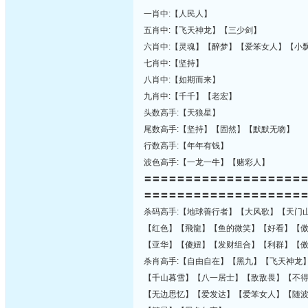
一肖中:【人民人】
五肖中:【飞天神龙】【三少剑】
六肖中:【灵魂】【醉梦】【爱笨女人】【小
七肖中:【坚持】
八肖中:【如期而来】
九肖中:【千千】【老宏】
头数高手:【天狼星】
尾数高手:【坚持】【固然】【默默无吻】
行数高手:【年年有钱】
波色高手:【一龙一牛】【赌彩人】
〓〓〓〓〓〓〓〓〓〓〓〓〓〓〓〓〓〓〓
〓〓〓〓〓〓〓〓〓〓〓〓〓〓〓〓〓〓〓
杀码高手:【地球善行者】【大风歌】【天门
【红色】【飛龍】【鱼的微笑】【好看】【
【亚华】【傻妞】【发财组合】【利群】【
杀肖高手:【自由自在】【黑九】【飞天神龙
【千山暮雪】【八一居士】【敌敌畏】【不
【无边思忆】【爱发达】【爱笨女人】【随