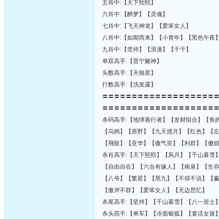
五肖中:【天下熙熙】
六肖中:【醉梦】【灵魂】
七肖中:【飞天神龙】【爱笨女人】
八肖中:【如期而来】【小青年】【黑色午夜
九肖中:【坚持】【浪漫】【千千】
单双高手:【普宁赌神】
头数高手:【天狼星】
行数高手:【洗发露】
〓〓〓〓〓〓〓〓〓〓〓〓〓〓〓〓〓〓〓
〓〓〓〓〓〓〓〓〓〓〓〓〓〓〓〓〓〓〓
杀码高手:【地球善行者】【发财组合】【鱼
【乌鸦】【原野】【九天揽月】【红色】【
【飛龍】【亚华】【傲气笑】【利群】【傻
杀肖高手:【天下熙熙】【风月】【千山暮雪
【自由自在】【六合有缘人】【南泉】【生
【八爷】【繁星】【黑九】【不得不说】【
【傲岸不群】【爱笨女人】【无边思忆】
杀尾高手:【坚持】【千山暮雪】【八一居士
杀头高手:【单车】【冷面银狐】【童话女孩