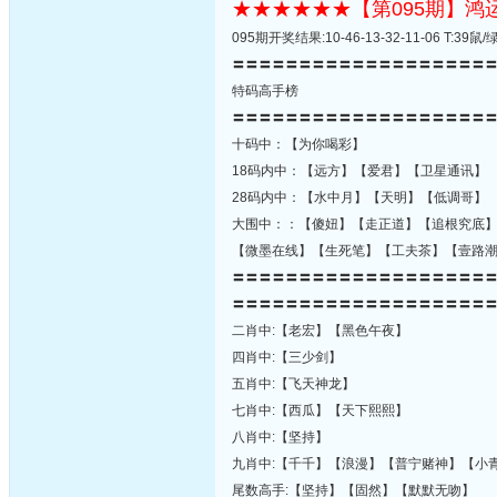
★★★★★★【第095期】
095期开奖结果:10-46-13-32-11-06 T:
〓〓〓〓〓〓〓〓〓〓〓〓〓〓〓〓〓〓〓
特码高手榜
〓〓〓〓〓〓〓〓〓〓〓〓〓〓〓〓〓〓〓
十码中：【为你喝彩】
18码内中：【远方】【爱君】【卫星通讯】
28码内中：【水中月】【天明】【低调哥】
大围中：：【傻妞】【走正道】【追根究底
【微墨在线】【生死笔】【工夫茶】【壹路
〓〓〓〓〓〓〓〓〓〓〓〓〓〓〓〓〓〓〓
〓〓〓〓〓〓〓〓〓〓〓〓〓〓〓〓〓〓〓
二肖中:【老宏】【黑色午夜】
四肖中:【三少剑】
五肖中:【飞天神龙】
七肖中:【西瓜】【天下熙熙】
八肖中:【坚持】
九肖中:【千千】【浪漫】【普宁赌神】【小
尾数高手:【坚持】【固然】【默默无吻】