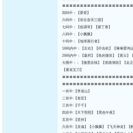
〓〓〓〓〓〓〓〓〓〓〓〓〓〓〓〓〓〓〓
四码中：【爱君】
六码中：【崇左壶关三团】
七码中：【低调哥】【紫丁香】
八码中：【小飘飘】
十码中：【地球善行者】
18码内中：【左右】【歼击机】【琳琳爱鸿
28码内中：【森邦】【鱼的微笑】【黄云】
大围中：：【微墨在线】【壹路潮前】【走
【屠龙宝刀】
〓〓〓〓〓〓〓〓〓〓〓〓〓〓〓〓〓〓〓
〓〓〓〓〓〓〓〓〓〓〓〓〓〓〓〓〓〓〓
一肖中:【李老山】
二肖中:【老宏】
三肖中:【千千】
四肖中:【天下熙熙】【黑色午夜】
五肖中:【坚持】
六肖中:【灵魂】【小飘飘】【飞天神龙】【