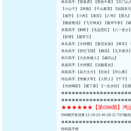
杀肖高手:【雷老虎】【黑色午夜】【天门山
【小山子】【奔跑】【千山暮雪】【创我非
【涵宇】【小闲】【老宏】【八爷】【黑九
【随波逐流】【飞天神龙】【傲岸不群】【
杀尾高手:【蚂蚱】【无边思忆】【八一居士
【彩理】【紫罗兰】
杀头高手:【大特围】【童话女孩】【单车】
杀合高手:【世纪飞翔】【梅花】【九天揽月
杀行高手:【六合有缘人】【威武山】
杀波高手:【大特围】【北极星光】
杀段高手:【花大主大】【狂欢】【开心果】
综合高手:【情缘大帝】【人民人】【千千】
【为你喝彩】【紫丁香】【一念永恒】【后
〓〓〓〓〓〓〓〓〓〓〓〓〓〓〓〓〓〓〓
〓〓〓〓〓〓〓〓〓〓〓〓〓〓〓〓〓〓〓
★★★★★★【第098期】
098期开奖结果:12-18-22-40-28-31 T:
〓〓〓〓〓〓〓〓〓〓〓〓〓〓〓〓〓〓〓
特码高手榜