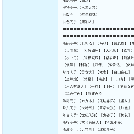
尾数高手:【固然】
平特高手:【六道无常】
行数高手:【年年有钱】
波色高手:【赌彩人】
〓〓〓〓〓〓〓〓〓〓〓〓〓〓〓〓〓〓〓
〓〓〓〓〓〓〓〓〓〓〓〓〓〓〓〓〓〓〓
杀码高手:【长相依】【乌鸦】【雷老虎】【
【大南海】【相敬如冰】【大风歌】【森邦
【水中月】【追根究底】【忍者寿】【随波
【傻妞】【利群】【亚华】【爱发达】【傲
杀肖高手:【雷老虎】【老宏】【自由自在】
【金辉煌】【繁星】【南泉】【一刀肖】【
【六合有缘人】【生存】【小闲】【诸葛女
【黑色午夜】【随波逐流】
杀尾高手:【东方木】【无边思忆】【坚持】
杀头高手:【大特围】【童话女孩】【红色】
杀合高手:【世纪飞翔】【鬼谷子】【梅花】
杀行高手:【六合有缘人】【河源小齐】
杀波高手:【大特围】【北极星光】