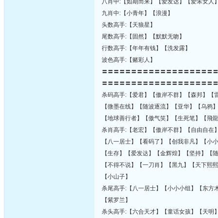
八肖中:【如期而来】【爱发达】【爱笨女人
九肖中:【小青年】【浪漫】
头数高手:【天狼星】
尾数高手:【固然】【默默无吻】
行数高手:【年年有钱】【洗发露】
波色高手:【赌彩人】
〓〓〓〓〓〓〓〓〓〓〓〓〓〓〓〓〓〓〓
〓〓〓〓〓〓〓〓〓〓〓〓〓〓〓〓〓〓〓
杀码高手:【爱君】【傲岸不群】【森邦】【
【微墨在线】【随波逐流】【亚华】【乌鸦
【地球善行者】【傲气笑】【生死笔】【飛
杀肖高手:【老宏】【傲岸不群】【自由自在
【八一居士】【看码了】【创我非凡】【小
【生存】【爱发达】【金辉煌】【坚持】【
【不得不说】【一刀肖】【黑九】【天下熙
【小山子】
杀尾高手:【八一居士】【小小小组】【东方
【紫罗兰】
杀头高手:【六合天才】【童话女孩】【天明