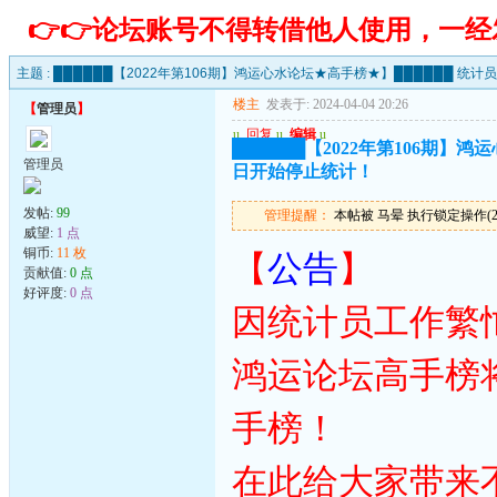
👉👉论坛账号不得转借他人使用，一
主题 :
██████【2022年第106期】鸿运心水论坛★高手榜★】██████ 统计
楼主
发表于: 2024-04-04 20:26
【
管理员
】
u
回复
u
编辑
u
██████【2022年第106期】
管理员
日开始停止统计！
发帖:
99
管理提醒：
本帖被 马晕 执行锁定操作(2026
威望:
1 点
铜币:
11 枚
【
公告
】
贡献值:
0 点
好评度:
0 点
因统计员工作繁
鸿运论坛高手榜
手榜！
在此给大家带来