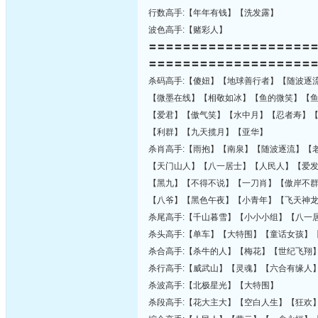
行数高手:【年年有钱】【洗发露】
波色高手:【赌彩人】
〓〓〓〓〓〓〓〓〓〓〓〓〓〓〓〓〓〓〓
〓〓〓〓〓〓〓〓〓〓〓〓〓〓〓〓〓〓〓
杀码高手:【傻妞】【地球善行者】【随波逐
【微墨在线】【相敬如冰】【鱼的微笑】【
【爱君】【傲气笑】【水中月】【忍者寿】
【利群】【九天揽月】【亚华】
杀肖高手:【雨抱】【南泉】【随波逐流】【
【天门山人】【八一居士】【人民人】【爱
【黑九】【不得不说】【一刀肖】【傲岸不
【八爷】【黑色午夜】【小青年】【飞天神
杀尾高手:【千山暮雪】【小小小组】【八一
杀头高手:【单车】【大特围】【童话女孩】
杀合高手:【杀牛的人】【梅花】【世纪飞翔
杀行高手:【威武山】【灵魂】【六合有缘人
杀波高手:【北极星光】【大特围】
杀段高手:【花大主大】【空白人生】【狂欢