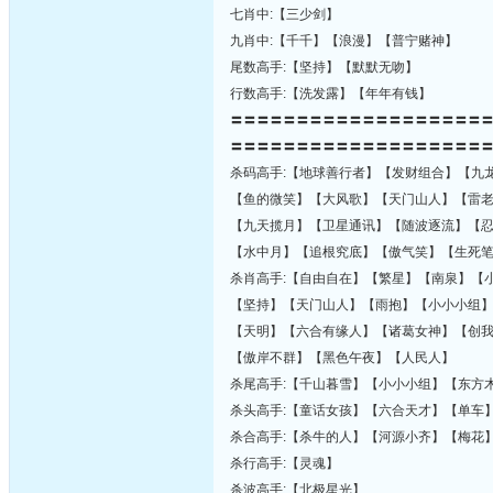
七肖中:【三少剑】
九肖中:【千千】【浪漫】【普宁赌神】
尾数高手:【坚持】【默默无吻】
行数高手:【洗发露】【年年有钱】
〓〓〓〓〓〓〓〓〓〓〓〓〓〓〓〓〓〓〓
〓〓〓〓〓〓〓〓〓〓〓〓〓〓〓〓〓〓〓
杀码高手:【地球善行者】【发财组合】【九
【鱼的微笑】【大风歌】【天门山人】【雷
【九天揽月】【卫星通讯】【随波逐流】【
【水中月】【追根究底】【傲气笑】【生死
杀肖高手:【自由自在】【繁星】【南泉】【
【坚持】【天门山人】【雨抱】【小小小组
【天明】【六合有缘人】【诸葛女神】【创
【傲岸不群】【黑色午夜】【人民人】
杀尾高手:【千山暮雪】【小小小组】【东方
杀头高手:【童话女孩】【六合天才】【单车
杀合高手:【杀牛的人】【河源小齐】【梅花
杀行高手:【灵魂】
杀波高手:【北极星光】