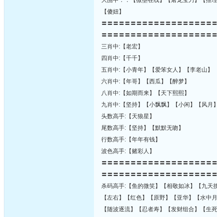
大围中：：【微墨在线】【屠龙宝刀】【推
【傻妞】
〓〓〓〓〓〓〓〓〓〓〓〓〓〓〓〓〓〓〓
〓〓〓〓〓〓〓〓〓〓〓〓〓〓〓〓〓〓〓
三肖中:【老宏】
四肖中:【千千】
五肖中:【小青年】【爱笨女人】【李老山】
六肖中:【年哥】【西瓜】【醉梦】
八肖中:【如期而来】【天下熙熙】
九肖中:【坚持】【小飘飘】【小闲】【风月
头数高手:【天狼星】
尾数高手:【坚持】【默默无吻】
行数高手:【年年有钱】
波色高手:【赌彩人】
〓〓〓〓〓〓〓〓〓〓〓〓〓〓〓〓〓〓〓
〓〓〓〓〓〓〓〓〓〓〓〓〓〓〓〓〓〓〓
杀码高手:【鱼的微笑】【相敬如冰】【九天
【左右】【红色】【原野】【亚华】【水中
【随波逐流】【忍者寿】【发财组合】【生