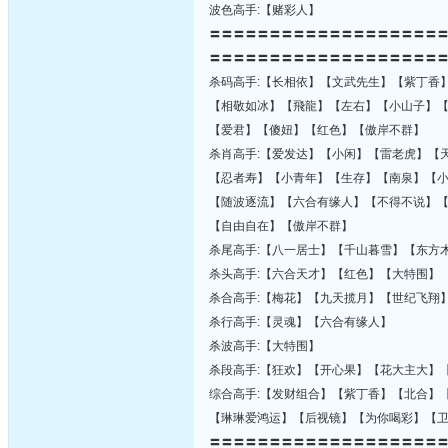
波色高手:【赌彩人】
〓〓〓〓〓〓〓〓〓〓〓〓〓〓〓〓〓〓〓
〓〓〓〓〓〓〓〓〓〓〓〓〓〓〓〓〓〓〓
杀码高手:【长相依】【文武先生】【紫丁香
【相敬如冰】【飛龍】【左右】【小山子】
【爱君】【傻妞】【红色】【傲岸不群】
杀肖高手:【爱发达】【小闲】【雷老虎】【
【忍者寿】【小青年】【生存】【南泉】【
【随波逐流】【六合有缘人】【不得不说】
【自由自在】【傲岸不群】
杀尾高手:【八一居士】【千山暮雪】【东方
杀头高手:【六合天才】【红色】【大特围】
杀合高手:【梅花】【九天揽月】【世纪飞翔
杀行高手:【灵魂】【六合有缘人】
杀波高手:【大特围】
杀段高手:【狂欢】【开心果】【花大主大】
综合高手:【发财组合】【紫丁香】【北合】
【琳琳爱鸿运】【后视镜】【为你喝彩】【
〓〓〓〓〓〓〓〓〓〓〓〓〓〓〓〓〓〓〓