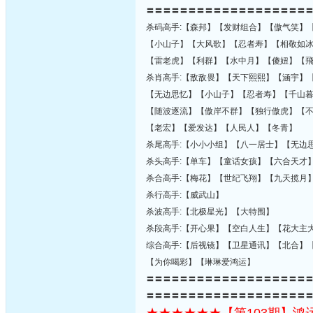
〓〓〓〓〓〓〓〓〓〓〓〓〓〓〓〓〓〓〓
杀码高手:【森邦】【发财组合】【傲气笑】
【小山子】【大风歌】【忍者寿】【相敬如
【雷老虎】【利群】【水中月】【傻妞】【
杀肖高手:【敌敌畏】【天下熙熙】【涵宇】
【无边思忆】【小山子】【忍者寿】【千山
【随波逐流】【傲岸不群】【独行傲虎】【
【老宏】【爱发达】【人民人】【冬青】
杀尾高手:【小小小组】【八一居士】【无边
杀头高手:【单车】【童话女孩】【六合天才
杀合高手:【梅花】【世纪飞翔】【九天揽月
杀行高手:【威武山】
杀波高手:【北极星光】【大特围】
杀段高手:【开心果】【空白人生】【花大主
综合高手:【后视镜】【卫星通讯】【北合】
【为你喝彩】【琳琳爱鸿运】
〓〓〓〓〓〓〓〓〓〓〓〓〓〓〓〓〓〓〓
〓〓〓〓〓〓〓〓〓〓〓〓〓〓〓〓〓〓〓