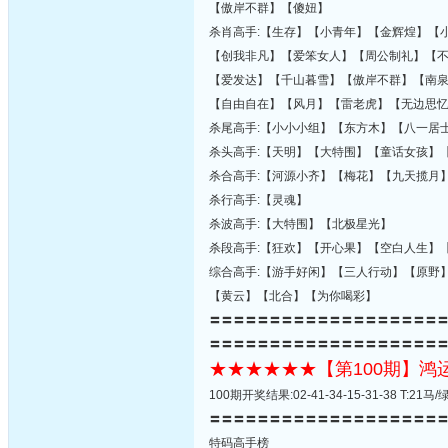
【傲岸不群】【傻妞】
杀肖高手:【生存】【小青年】【金辉煌】【
【创我非凡】【爱笨女人】【周公制礼】【
【爱发达】【千山暮雪】【傲岸不群】【南
【自由自在】【风月】【雷老虎】【无边思
杀尾高手:【小小小组】【东方木】【八一居
杀头高手:【天明】【大特围】【童话女孩】
杀合高手:【河源小齐】【梅花】【九天揽月
杀行高手:【灵魂】
杀波高手:【大特围】【北极星光】
杀段高手:【狂欢】【开心果】【空白人生】
综合高手:【游手好闲】【三人行动】【原野
【黄云】【北合】【为你喝彩】
〓〓〓〓〓〓〓〓〓〓〓〓〓〓〓〓〓〓〓
〓〓〓〓〓〓〓〓〓〓〓〓〓〓〓〓〓〓〓
★★★★★★【第100期】
100期开奖结果:02-41-34-15-31-38 T:
〓〓〓〓〓〓〓〓〓〓〓〓〓〓〓〓〓〓〓
特码高手榜