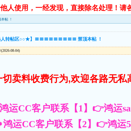
转借他人使用，一经发现，直接除名处理！请
本帖 ！
人转帖区○○★】〓〓〓〓〓〓〓〓〓 禁顶本帖 ！
26-08-04)
一切卖料收费行为,欢迎各路无私
鸿运CC客户联系【1】👉鸿运saf
鸿运CC客户联系【2】👉鸿运55账