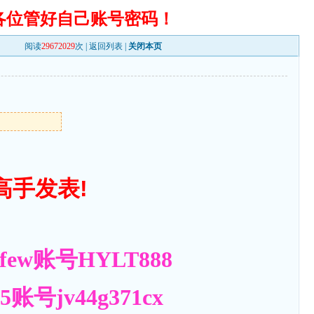
各位管好自己账号密码！
阅读
29672029
次 |
返回列表
|
关闭本页
高手发表!
ew账号HYLT888
号jv44g371cx