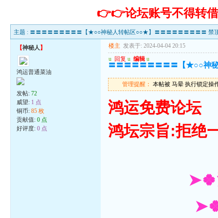
👉👉论坛账号不得
主题 :
〓〓〓〓〓〓〓〓〓【★○○神秘人转帖区○○★】〓〓〓〓〓〓〓〓〓 禁顶
楼主
发表于: 2024-04-04 20:15
【
神秘人
】
u
回复
u
编辑
u
〓〓〓〓〓〓〓〓〓【★○○神秘
鸿运普通菜油
管理提醒：
本帖被 马晕 执行锁定操作(20
发帖:
72
威望:
1 点
鸿运免费论坛
铜币:
85 枚
贡献值:
0 点
鸿坛宗旨:拒绝
好评度:
0 点
➤
➤