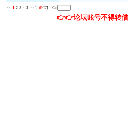
<<
1
2
3
4
5
>>
[共
69
页] Go
👉👉论坛账号不得