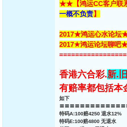
★★【鸿运CC客户联系
一概不负责
】
2017★鸿运心水论坛
2017★鸿运论坛聊吧
=================
香港六合彩.
新.
有赔率都包括本
如下
〓〓〓〓〓〓〓〓〓〓〓〓〓
特码A:100赔4250 退水12%
特码E:100赔4800 无退水