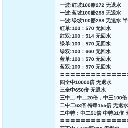
一波:红坡100赔272 无退水
一波:蓝坡100赔288 无退水
一波:绿坡100赔288 无退水
红单:100：570 无回水
红双:100：514 无回水
绿单:100：570 无回水
绿双:100：660 无回水
蓝单:100：570 无回水
蓝双:100：570 无回水
〓〓〓〓〓〓〓〓〓〓〓〓〓
四全中10000倍 无退水
三全中650倍 无退水
三中二:中二20倍，中三100倍
二中二63倍 特串155倍 无退
二中特：中二51倍 中特31倍
〓〓〓〓〓〓〓〓〓〓〓〓〓