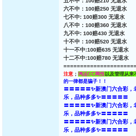
五不中：100赔210 无退水
六不中：100赔250 无退水
七不中: 100赔300 无退水
八不中：100赔360 无退水
九不中: 100赔430 无退水
十不中：100赔520 无退水
十一不中:100赔635 无退水
十二不中:100赔780 无退水
=====================
注意
；
鸿运CC网投
以及管理从来
的一律都是骗子！！
〓〓〓〓〓✨新澳门六合彩，
乐，品种多多✨〓〓〓〓〓
〓〓〓〓〓✨新澳门六合彩，
乐，品种多多✨〓〓〓〓〓
〓〓〓〓〓✨新澳门六合彩，
乐，品种多多✨〓〓〓〓〓