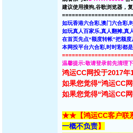
建议使用搜狗,谷歌浏览器，
=====================
如玩香港六合彩,澳门六合彩,
如玩真人百家乐,真人翻摊,真人
在首页先点“额度转帐”把额度从
本网投平台六合彩,时时彩都是
=====================
温馨提示:敬请登录前先清理
鸿运CC网投于2017年
如果您觉得“鸿运CC
如果您觉得“鸿运CC网
★★【鸿运CC客户联系
一概不负责
】