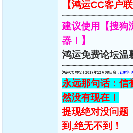
【鸿运CC客户联系
-----------------------------------------------------------
建议使用【搜狗
器！】
鸿运免费论坛温馨提
-----------------------------------------------------------
鸿运CC网投于2017年12月08日启
→让时间
永远那句话：信
然没有现在！
提现绝对没问题
到,绝无不到！