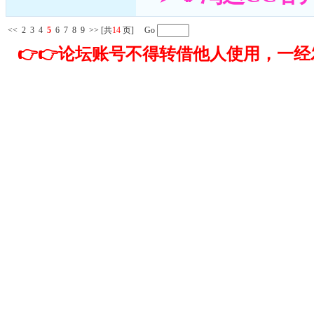
<<
2
3
4
5
6
7
8
9
>>
[共
14
页] Go
👉👉论坛账号不得转借他人使用，一