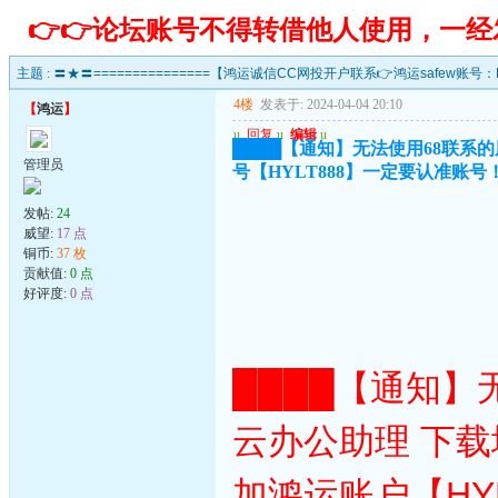
👉👉论坛账号不得转借他人使用，一
主题 :
〓★〓===============【鸿运诚信CC网投开户联系👉鸿运safew账号：HY
4楼
发表于: 2024-04-04 20:10
【
鸿运
】
u
回复
u
编辑
u
████【通知】无法使用68联系的朋友 请
管理员
号【HYLT888】一定要认准账号
发帖:
24
威望:
17 点
铜币:
37 枚
贡献值:
0 点
好评度:
0 点
████【通知】无
云办公助理 下载
加鸿运账户【HY