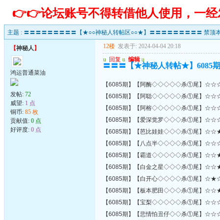
👉👉论坛账号不得转借他人使用，一
主题 :
〓〓〓〓〓〓〓〓〓【★○○神秘人转帖区○○★】〓〓〓〓〓〓〓〓〓 禁顶本
12楼
发表于: 2024-04-04 20:18
【
神秘人
】
u
回复
u
编辑
u
〓〓〓【★神秘人转帖★】6085
鸿运普通菜油
【6085期】【阿酶◇◇◇◇◇杀①尾】☆☆
发帖:
72
【6085期】【阿聪◇◇◇◇◇杀①尾】☆☆
威望:
1 点
【6085期】【阿榕◇◇◇◇◇杀①尾】☆☆
铜币:
85 枚
【6085期】【爱深觉罗◇◇◇杀①尾】☆☆
贡献值:
0 点
好评度:
0 点
【6085期】【芭比娃娃◇◇◇杀①尾】☆☆
【6085期】【八点半◇◇◇◇杀①尾】☆☆
【6085期】【霸道◇◇◇◇◇杀①尾】☆☆
【6085期】【白金之星◇◇◇杀①尾】☆☆
【6085期】【白开心◇◇◇◇杀①尾】☆★
【6085期】【板本肥田◇◇◇杀①尾】☆☆
【6085期】【宝梨◇◇◇◇◇杀①尾】☆☆
【6085期】【悲情怕丑仔◇◇杀①尾】☆☆