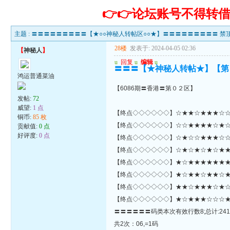
👉👉论坛账号不得
主题 :
〓〓〓〓〓〓〓〓〓【★○○神秘人转帖区○○★】〓〓〓〓〓〓〓〓〓 禁顶
28楼
发表于: 2024-04-05 02:36
【
神秘人
】
u
回复
u
编辑
u
〓〓〓【★神秘人转帖★】【第
鸿运普通菜油
【6086期〓香港〓第０２区】
发帖:
72
威望:
1 点
【终点◇◇◇◇◇◇】☆★★☆★★★☆☆★★
铜币:
85 枚
【终点◇◇◇◇◇◇】☆☆★★★★☆★☆★☆
贡献值:
0 点
好评度:
0 点
【终点◇◇◇◇◇◇】☆★☆☆★★★☆☆★
【终点◇◇◇◇◇◇】☆★☆★☆★☆★★★
【终点◇◇◇◇◇◇】★☆★★★★★★★
【终点◇◇◇◇◇◇】★☆★★☆★★☆★☆
【终点◇◇◇◇◇◇】★★☆★★★☆★☆★★★★
【终点◇◇◇◇◇◇】★☆★★★☆☆☆★★☆★☆☆★★★★☆
〓〓〓〓〓〓码类本次有效行数8;总计:241
共2次：06,=1码