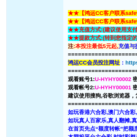
★★【鸿运CC客户联系saf
★★【鸿运CC客户联系saf
★★充值方式:(建议使用支
★★提款方式:(转到您指定
注
:本投注最低5元起,
充值与
====================
鸿运CC会员投注网址
：
htt
====================
观看账号1:
U-HYHY00002
密
观看帐号2:
U-HYHY00001
密
建议使用搜狗,谷歌浏览器
====================
如玩香港六合彩,澳门六合彩
如玩真人百家乐,真人翻摊,真
在首页先点“额度转帐”把额度