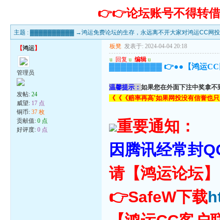
👉👉论坛账号不得
主题 :
▓▓▓▓▓▓▓▓▓▓ →鸿运免费论坛的生存，永远离不开大家对鸿运CC网
板凳
发表于: 2024-04-04 20:18
【
鸿运
】
u
回复
u
编辑
u
▓▓▓▓▓▓▓▓▓ 👉●●【鸿
管理员
温馨提示：
如果您在外面下注中奖拿不
发帖:
24
《《《赔率再高’如果网投没有信誉也只
威望:
17 点
铜币:
37 枚
贡献值:
0 点
重要通知：
好评度:
0 点
因腾讯经常封Q
请【鸿运论坛】
👉SafeW下载
h