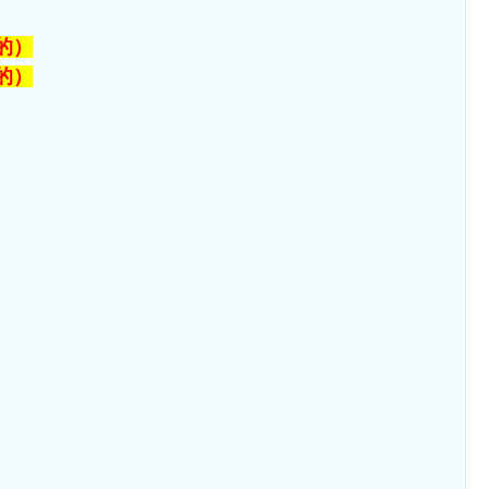
的）
的）