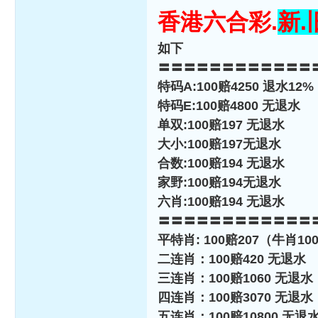
香港六合彩.
新
如下
〓〓〓〓〓〓〓〓〓〓〓〓
特码A:100赔4250 退水12%
特码E:100赔4800 无退水
单双:100赔197 无退水
大小:100赔197无退水
合数:100赔194 无退水
家野:100赔194无退水
六肖:100赔194 无退水
〓〓〓〓〓〓〓〓〓〓〓〓
平特肖: 100赔207（牛肖1
二连肖：100赔420 无退水
三连肖：100赔1060 无退水
四连肖：100赔3070 无退水
五连肖：100赔10800 无退