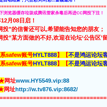
自动结算，六合彩,时时彩...金额通用！
=========================================
理下浏览器缓存垃圾或腾讯管家杀毒后再进CC网投下注！
年12月08日启！
网投”的信誉还可以,希望能告知您的朋友；
网投”某方面做的不好,欢迎在论坛‘公告区’留
safew账号
HYLT888
】【
不是鸿运论坛客
safew账号
HYLT888
】【
不是鸿运论坛客
★
网址
www.HY5549.vip:88
★
网址
http://w.tv876.vip:8682/
================================