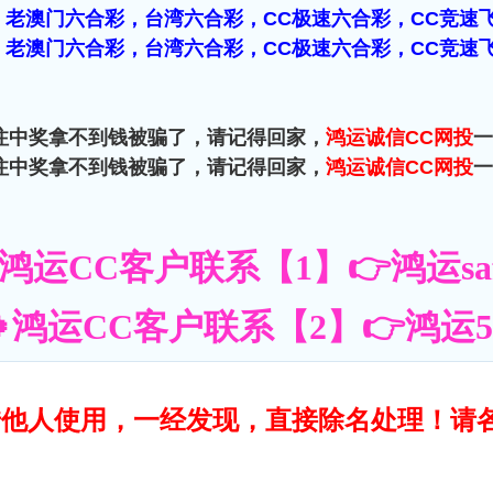
，老澳门六合彩，台湾六合彩，CC极速六合彩，CC竞速
，老澳门六合彩，台湾六合彩，CC极速六合彩，CC竞速
注中奖拿不到钱被骗了，请记得回家，
鸿运诚信CC网投
注中奖拿不到钱被骗了，请记得回家，
鸿运诚信CC网投
鸿运CC客户联系【1】👉鸿运saf
鸿运CC客户联系【2】👉鸿运55账
转借他人使用，一经发现，直接除名处理！请