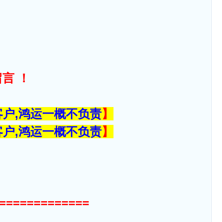
言 ！
户,鸿运一概不负责
】
户,鸿运一概不负责
】
=============