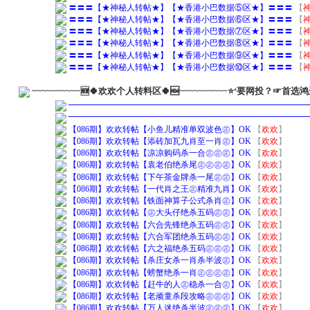
〓〓〓【★神秘人转帖★】【★香港小巴数据⑤区★】〓〓〓
【
〓〓〓【★神秘人转帖★】【★香港小巴数据⑥区★】〓〓〓
【
〓〓〓【★神秘人转帖★】【★香港小巴数据⑦区★】〓〓〓
【
〓〓〓【★神秘人转帖★】【★香港小巴数据⑧区★】〓〓〓
【
〓〓〓【★神秘人转帖★】【★香港小巴数据⑨区★】〓〓〓
【
〓〓〓【★神秘人转帖★】【★香港小巴数据⑩区★】〓〓〓
【
~~~~~~~~~~🆕🍀欢欢个人转料区🍀🆕~~~~~~~~~~⭐‘要网投？☞首选
━━━━━━━━━━━━━━━━━━━━━━━━━━━━━
━━━━━━━━━━━━━━━━━━━━━━━━━━━━━
【086期】欢欢转帖【小鱼儿精准单双波色㊣】OK
【
欢欢
】
【086期】欢欢转帖【添砖加瓦九肖至一肖㊣】OK
【
欢欢
】
【086期】欢欢转帖【凉凉购码杀一合㊣㊣㊣】OK
【
欢欢
】
【086期】欢欢转帖【袁老伯绝杀尾㊣㊣㊣㊣】OK
【
欢欢
】
【086期】欢欢转帖【下午茶金牌杀一尾㊣㊣】OK
【
欢欢
】
【086期】欢欢转帖【一代肖之王㊣精准九肖】OK
【
欢欢
】
【086期】欢欢转帖【铁面神算子公式杀肖㊣】OK
【
欢欢
】
【086期】欢欢转帖【㊣大头仔绝杀五码㊣㊣】OK
【
欢欢
】
【086期】欢欢转帖【六合先锋绝杀五码㊣㊣】OK
【
欢欢
】
【086期】欢欢转帖【六合军团绝杀五码㊣㊣】OK
【
欢欢
】
【086期】欢欢转帖【六之福绝杀五码㊣㊣㊣】OK
【
欢欢
】
【086期】欢欢转帖【杀庄女杀一肖杀半波㊣】OK
【
欢欢
】
【086期】欢欢转帖【螃蟹绝杀一肖㊣㊣㊣㊣】OK
【
欢欢
】
【086期】欢欢转帖【赶牛的人㊣稳杀一合㊣】OK
【
欢欢
】
【086期】欢欢转帖【老顽童杀段攻略㊣㊣㊣】OK
【
欢欢
】
【086期】欢欢转帖【万人迷绝杀半波㊣㊣㊣】OK
【
欢欢
】