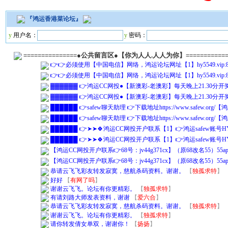
『
鸿运香港菜论坛
』
y
用户名：
y
密码：
===============●公共留言区●【你为人人.人人为你】============
👉👉必须使用【中国电信】网络，鸿运论坛网址【1】hy5549.vip:88【2】hy
👉👉必须使用【中国电信】网络，鸿运论坛网址【1】hy5549.vip:88【2】hy
▓▓▓▓▓▓ 👉鸿运CC网投●【新澳彩-老澳彩】每天晚上21.30
▓▓▓▓▓▓ 👉鸿运CC网投●【新澳彩-老澳彩】每天晚上21.30
██████ 👉safew聊天助理 👉下载地址https://www.safew.org
██████ 👉safew聊天助理 👉下载地址https://www.safew.org
██████ 👉➤➤🍀鸿运CC网投开户联系【1】👉鸿运safew账号HY
██████ 👉➤➤🍀鸿运CC网投开户联系【1】👉鸿运safew账号HY
【鸿运CC网投开户联系👉68号：jv44g371cx】（原68改名55）55app下载地址
【鸿运CC网投开户联系👉68号：jv44g371cx】（原68改名55）55app下载地址
恭请云飞飞彩友转发寂寞，慈航杀码资料。谢谢。
【
独孤求特
】
好好
【
有网了吗
】
谢谢云飞飞。论坛有你更精彩。
【
独孤求特
】
有请刘路大师发表资料，谢谢
【
爱六合
】
恭请云飞飞彩友转发寂寞，慈航杀码资料。谢谢。
【
独孤求特
】
谢谢云飞飞。论坛有你更精彩。
【
独孤求特
】
请你转发倩女单双，谢谢你！
【
扬扬
】