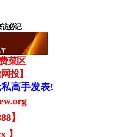
来访必记
免费菜区
信网投】
私高手发表!
w.org
88】
x 】