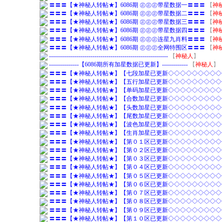
〓〓〓【★神秘人转帖★】6086期 ㊣㊣㊣带星数据一〓〓〓
【
神
〓〓〓【★神秘人转帖★】6086期 ㊣㊣㊣带星数据二〓〓〓
【
神
〓〓〓【★神秘人转帖★】6086期 ㊣㊣㊣带星数据三〓〓〓
【
神
〓〓〓【★神秘人转帖★】6086期 ㊣㊣㊣带星数据四〓〓〓
【
神
〓〓〓【★神秘人转帖★】6086期 ㊣㊣㊣连星九肖料〓〓〓
【
神
〓〓〓【★神秘人转帖★】6086期 ㊣㊣㊣全网特围区〓〓〓
【
神
------------------------------------------------------------
【
神秘人
】
---------------【6086期所有加星数据已更新】-------------
【
神秘人
】
〓〓〓【★神秘人转帖★】【七段加星已更新◇◇◇◇◇◇◇◇◇
〓〓〓【★神秘人转帖★】【五行加星已更新◇◇◇◇◇◇◇◇◇
〓〓〓【★神秘人转帖★】【单码加星已更新◇◇◇◇◇◇◇◇◇
〓〓〓【★神秘人转帖★】【合数加星已更新◇◇◇◇◇◇◇◇◇
〓〓〓【★神秘人转帖★】【头数加星已更新◇◇◇◇◇◇◇◇◇
〓〓〓【★神秘人转帖★】【尾数加星已更新◇◇◇◇◇◇◇◇◇
〓〓〓【★神秘人转帖★】【波色加星已更新◇◇◇◇◇◇◇◇◇
〓〓〓【★神秘人转帖★】【生肖加星已更新◇◇◇◇◇◇◇◇◇
〓〓〓【★神秘人转帖★】【第０１区已更新◇◇◇◇◇◇◇◇◇
〓〓〓【★神秘人转帖★】【第０２区已更新◇◇◇◇◇◇◇◇◇
〓〓〓【★神秘人转帖★】【第０３区已更新◇◇◇◇◇◇◇◇◇
〓〓〓【★神秘人转帖★】【第０４区已更新◇◇◇◇◇◇◇◇◇
〓〓〓【★神秘人转帖★】【第０５区已更新◇◇◇◇◇◇◇◇◇
〓〓〓【★神秘人转帖★】【第０６区已更新◇◇◇◇◇◇◇◇◇
〓〓〓【★神秘人转帖★】【第０７区已更新◇◇◇◇◇◇◇◇◇
〓〓〓【★神秘人转帖★】【第０８区已更新◇◇◇◇◇◇◇◇◇
〓〓〓【★神秘人转帖★】【第０９区已更新◇◇◇◇◇◇◇◇◇
〓〓〓【★神秘人转帖★】【第１０区已更新◇◇◇◇◇◇◇◇◇