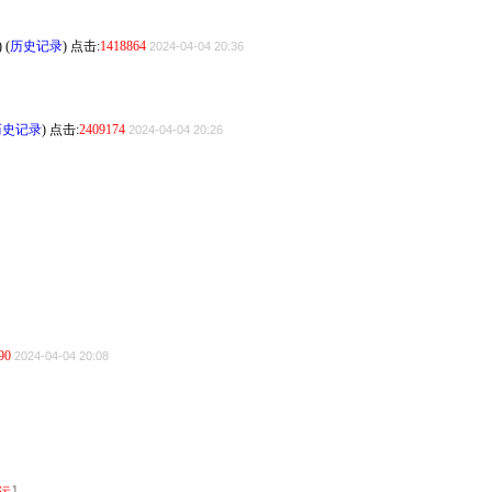
) (
历史记录
) 点击:
1418864
2024-04-04 20:36
历史记录
) 点击:
2409174
2024-04-04 20:26
90
2024-04-04 20:08
】
】
运
】