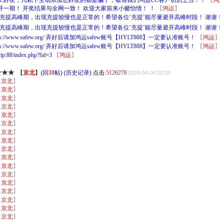
天开一期！ 开奖结果与全网一致！ 欢迎大家前来小赌怡情！ ！
【
鸿运
】
都是充提高峰期，出现充提较慢也是正常的！希望各位‘充提’能尽量避开高峰时段！ 谢谢
都是充提高峰期，出现充提较慢也是正常的！希望各位‘充提’能尽量避开高峰时段！ 谢谢
/www.safew.org/ 弄好后请加鸿运safew账号【HYLT888】一定要认准账号！
【
鸿运
/www.safew.org/ 弄好后请加鸿运safew账号【HYLT888】一定要认准账号！
【
鸿运
/index.php?fid=3
【
鸿运
】
★★★
【
京北
】
(
回
31
帖
) (
历史记录
) 点击:
5126278
2024-04-04 20:33
【
京北
】
【
京北
】
【
京北
】
【
京北
】
【
京北
】
【
京北
】
【
京北
】
【
京北
】
【
京北
】
【
京北
】
【
京北
】
【
京北
】
【
京北
】
【
京北
】
【
京北
】
【
京北
】
【
京北
】