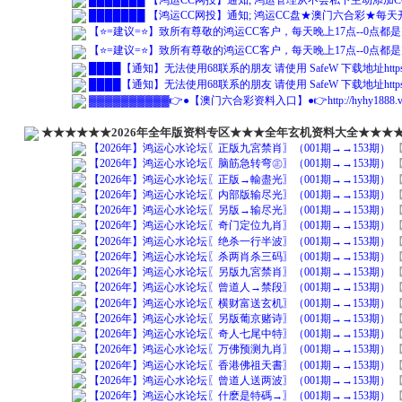
███████ 【鸿运CC网投】通知; 鸿运CC盘★澳门六合彩★每
【⭐=建议=⭐】致所有尊敬的鸿运CC客户，每天晚上17点--0点
【⭐=建议=⭐】致所有尊敬的鸿运CC客户，每天晚上17点--0点
████【通知】无法使用68联系的朋友 请使用 SafeW 下载地址https:/
████【通知】无法使用68联系的朋友 请使用 SafeW 下载地址https:/
▓▓▓▓▓▓▓▓▓▓👉●【澳门六合彩资料入口】●👉http://hyhy1888.vip:88
★★★★★★2026年全年版资料专区★★★全年玄机资料大全★★★
【2026年】鸿运心水论坛〖正版九宮禁肖〗（001期→→153期）
【2026年】鸿运心水论坛〖脑筋急转弯㊣〗（001期→→153期）
【2026年】鸿运心水论坛〖正版→輸盡光〗（001期→→153期）
【2026年】鸿运心水论坛〖内部版输尽光〗（001期→→153期）
【2026年】鸿运心水论坛〖另版→输尽光〗（001期→→153期）
【2026年】鸿运心水论坛〖奇门定位九肖〗（001期→→153期）
【2026年】鸿运心水论坛〖绝杀一行半波〗（001期→→153期）
【2026年】鸿运心水论坛〖杀两肖杀三码〗（001期→→153期）
【2026年】鸿运心水论坛〖另版九宮禁肖〗（001期→→153期）
【2026年】鸿运心水论坛〖曾道人→禁段〗（001期→→153期）
【2026年】鸿运心水论坛〖横财富送玄机〗（001期→→153期）
【2026年】鸿运心水论坛〖另版葡京赌诗〗（001期→→153期）
【2026年】鸿运心水论坛〖奇人七尾中特〗（001期→→153期）
【2026年】鸿运心水论坛〖万佛预测九肖〗（001期→→153期）
【2026年】鸿运心水论坛〖香港佛祖天書〗（001期→→153期）
【2026年】鸿运心水论坛〖曾道人送两波〗（001期→→153期）
【2026年】鸿运心水论坛〖什麽是特碼→〗（001期→→153期）