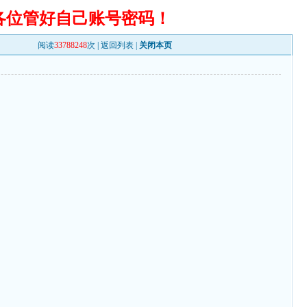
各位管好自己账号密码！
阅读
33788248
次 |
返回列表
|
关闭本页