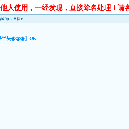
转借他人使用，一经发现，直接除名处理！请
鸿运诚信CC网投’є
杀半头㊣㊣㊣】OK