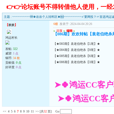
👉👉论坛账号不得转借他人使用，一
主题 :
~~~~~~~~~~🆕🍀欢欢个人转料区🍀🆕~~~~~~~~~~⭐‘要网投？☞首选鸿运
6楼
发表于: 2024-04-04 20:26
【
欢欢
】
u
回复
u
编辑
u
【086期】欢欢转帖【袁老伯绝杀
鸿运村长
【★083期】袁老伯绝杀【1尾】★
发帖:
322
【★084期】袁老伯绝杀【9尾】★
威望:
1 点
【★085期】袁老伯绝杀【6尾】★
铜币:
34 枚
【★086期】袁老伯绝杀【3尾】★
贡献值:
0 点
好评度:
0 点
➤🍀鸿运CC客户
➤🍀鸿运CC客户
<<
4
5
6
7
8
9
10
11
>>
[共
32
页] Go