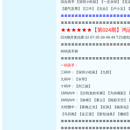
综合高手:【深圳小松鼠】【一念永恒】【见
【霸气至尊】【江中】【北合】【卢小玉】
〓〓〓〓〓〓〓〓〓〓〓〓〓〓〓〓〓〓〓
〓〓〓〓〓〓〓〓〓〓〓〓〓〓〓〓〓〓〓
★★★★★★【第024期】
024期开奖结果:32-07-35-34-48-49 T:
〓〓〓〓〓〓〓〓〓〓〓〓〓〓〓〓〓〓〓
特码高手榜
〓〓〓〓〓〓〓〓〓〓〓〓〓〓〓〓〓〓〓
一码高手：
三码中：【深圳小松鼠】【九郎】
九码中：【水哥】
十码中：【刘三姐】
18码内中：【沙四龙的吊裤】【为你喝彩】
28码内中：【铁锋】【黄云】【陆彩天空】
大特围中：【夜晚之光】【狂风】【杨笑仙
【马后炮】【走正道】【面包油条】【傻妞
〓〓〓〓〓〓〓〓〓〓〓〓〓〓〓〓〓〓〓
〓〓〓〓〓〓〓〓〓〓〓〓〓〓〓〓〓〓〓