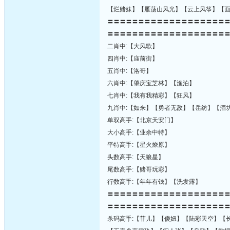
【烂赌妹】【雁荡山风光】【云上风筝】【
〓〓〓〓〓〓〓〓〓〓〓〓〓〓〓〓〓〓〓
〓〓〓〓〓〓〓〓〓〓〓〓〓〓〓〓〓〓〓
二肖中:【大风歌】
四肖中:【庙前街】
五肖中:【洛哥】
六肖中:【肇庆宝芝林】【渔泊】
七肖中:【我有我精彩】【狂风】
九肖中:【如来】【勇者无敌】【岳纺】【酒
单双高手:【北京天安门】
大小高手:【业余中特】
平特高手:【星火燎原】
头数高手:【天狼星】
尾数高手:【赌哥玩彩】
行数高手:【年年有钱】【洗发露】
〓〓〓〓〓〓〓〓〓〓〓〓〓〓〓〓〓〓〓
〓〓〓〓〓〓〓〓〓〓〓〓〓〓〓〓〓〓〓
杀码高手:【菲儿】【傻妞】【陆彩天空】【