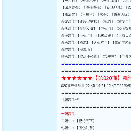
【一刀肖】【云上风筝】【一生无悔】【天
【诚意是金】【坚强坚强】【创我非凡】【
【敌敌畏】【皇凰皇】【洛哥】【逍遥天际
杀尾高手:【肇庆宝芝林】【蚂蚱】【紫罗兰
杀头高手:【童话女孩】【中心点】【冷面银
杀波高手:【中心点】【北极星光】【上海大
杀合高手:【梅花】【人心不在】【真的无所
杀行高手:【威武山】
综合高手:【深圳小松鼠】【我王王】【谷谷
〓〓〓〓〓〓〓〓〓〓〓〓〓〓〓〓〓〓〓
〓〓〓〓〓〓〓〓〓〓〓〓〓〓〓〓〓〓〓
★★★★★★【第020期】
020期开奖结果:07-45-16-21-12-47 T:
〓〓〓〓〓〓〓〓〓〓〓〓〓〓〓〓〓〓〓
特码高手榜
〓〓〓〓〓〓〓〓〓〓〓〓〓〓〓〓〓〓〓
一码高手：
二码中：【畅行天下】
七码中：【面包油条】