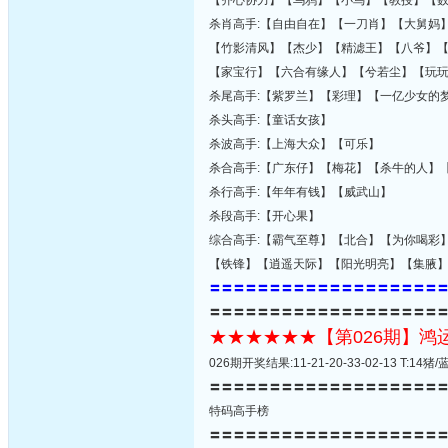
【齐心协力】【乌鸦】【小鸟】【教授】【
杀肖高手:【自由自在】【一刀肖】【大舅妈
【竹影清风】【杰少】【精滤王】【八爷】
【家宝行】【六合有缘人】【兮若尘】【玩
杀尾高手:【紫罗兰】【彩理】【一亿少女的
杀头高手:【童话女孩】
杀波高手:【上海大众】【可乐】
杀合高手:【广东仔】【梅花】【杀牛的人】
杀行高手:【年年有钱】【威武山】
杀段高手:【开心果】
综合高手:【霸气至尊】【北合】【为你喝彩
【铁锋】【逍遥天际】【阳光明亮】【集腋
〓〓〓〓〓〓〓〓〓〓〓〓〓〓〓〓〓〓〓
〓〓〓〓〓〓〓〓〓〓〓〓〓〓〓〓〓〓〓
★★★★★★【第026期】
026期开奖结果:11-21-20-33-02-13 T:
〓〓〓〓〓〓〓〓〓〓〓〓〓〓〓〓〓〓〓
特码高手榜
〓〓〓〓〓〓〓〓〓〓〓〓〓〓〓〓〓〓〓