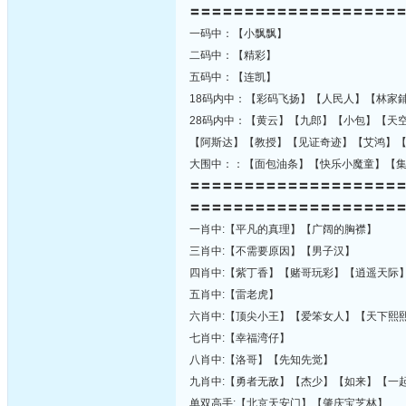
〓〓〓〓〓〓〓〓〓〓〓〓〓〓〓〓〓〓〓
一码中：【小飘飘】
二码中：【精彩】
五码中：【连凯】
18码内中：【彩码飞扬】【人民人】【林家
28码内中：【黄云】【九郎】【小包】【天
【阿斯达】【教授】【见证奇迹】【艾鸿】
大围中：：【面包油条】【快乐小魔童】【
〓〓〓〓〓〓〓〓〓〓〓〓〓〓〓〓〓〓〓
〓〓〓〓〓〓〓〓〓〓〓〓〓〓〓〓〓〓〓
一肖中:【平凡的真理】【广阔的胸襟】
三肖中:【不需要原因】【男子汉】
四肖中:【紫丁香】【赌哥玩彩】【逍遥天际
五肖中:【雷老虎】
六肖中:【顶尖小王】【爱笨女人】【天下熙
七肖中:【幸福湾仔】
八肖中:【洛哥】【先知先觉】
九肖中:【勇者无敌】【杰少】【如来】【一
单双高手:【北京天安门】【肇庆宝芝林】