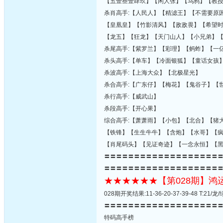
【五壹叁壹肆玖】【闲人张】【乌鸦】【教
杀肖高手:【人民人】【精滤王】【不需要原
【皇凰皇】【竹影清风】【敌敌畏】【希望
【龙五】【狂龙】【天门山人】【小兄弟】
杀尾高手:【紫罗兰】【彩理】【蚂蚱】【一
杀头高手:【单车】【冷面银狐】【童话女孩
杀波高手:【上海大众】【北极星光】
杀合高手:【广东仔】【梅花】【鬼谷子】【
杀行高手:【威武山】
杀段高手:【开心果】
综合高手:【萧萧雨】【小包】【北合】【猪
【铁锋】【生生牛牛】【含炮】【水哥】【
【肖尾码头】【见证奇迹】【一念永恒】【
〓〓〓〓〓〓〓〓〓〓〓〓〓〓〓〓〓〓〓
〓〓〓〓〓〓〓〓〓〓〓〓〓〓〓〓〓〓〓
★★★★★★【第028期】
028期开奖结果:11-36-20-37-39-48 T:
〓〓〓〓〓〓〓〓〓〓〓〓〓〓〓〓〓〓〓
特码高手榜