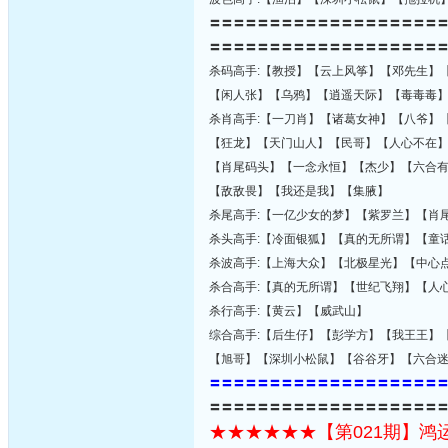
〓〓〓〓〓〓〓〓〓〓〓〓〓〓〓〓〓〓〓
〓〓〓〓〓〓〓〓〓〓〓〓〓〓〓〓〓〓〓
杀码高手:【教授】【云上风筝】【邓先生】
【闲人张】【乌鸦】【逍遥天际】【毒毒毒
杀肖高手:【一刀肖】【诸葛女神】【八爷】
【狂龙】【天门山人】【民哥】【人心不在
【肖尾码头】【一念永恒】【杰少】【六合
【敌敌畏】【我还是我】【集腋】
杀尾高手:【一亿少女的梦】【紫罗兰】【肖
杀头高手:【冷面银狐】【真的无所谓】【童
杀波高手:【上海大众】【北极星光】【中心
杀合高手:【真的无所谓】【世纪飞翔】【人
杀行高手:【黄云】【威武山】
综合高手:【后生仔】【彭学方】【我王王】
【旭哥】【深圳小松鼠】【谷谷牙】【六合
〓〓〓〓〓〓〓〓〓〓〓〓〓〓〓〓〓〓〓
〓〓〓〓〓〓〓〓〓〓〓〓〓〓〓〓〓〓〓
★★★★★★【第021期】