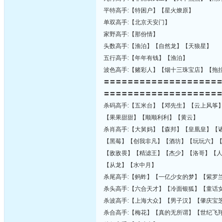
平特高手:【特困户】【星火燎原】
单双高手:【北京天安门】
家野高手:【那份情】
头数高手:【渔泊】【自然龙】【天狼星】
五行高手:【年年有钱】【渔泊】
波色高手:【赌彩人】【烟十三珠宝店】【拖
〓〓〓〓〓〓〓〓〓〓〓〓〓〓〓〓〓〓〓
〓〓〓〓〓〓〓〓〓〓〓〓〓〓〓〓〓〓〓
杀码高手:【五米台】【邓先生】【云上风筝
【果果甜甜】【顺顺利利】【黄云】
杀肖高手:【大舅妈】【森邦】【皇凰皇】【
【黑莓】【创我非凡】【酒坊】【玩玩六】
【敌敌畏】【精滤王】【杰少】【洛哥】【
【从龙】【水中月】
杀尾高手:【蚂蚱】【一亿少女的梦】【紫罗
杀头高手:【六合天才】【冷面银狐】【童话
杀波高手:【上海大众】【男子汉】【肇庆宝
杀合高手:【梅花】【真的无所谓】【世纪飞