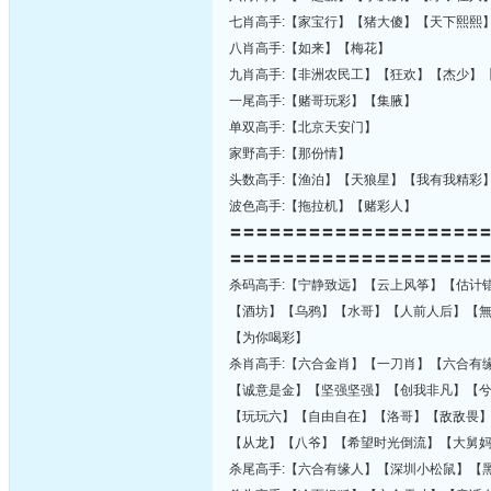
七肖高手:【家宝行】【猪大傻】【天下熙熙
八肖高手:【如来】【梅花】
九肖高手:【非洲农民工】【狂欢】【杰少】
一尾高手:【赌哥玩彩】【集腋】
单双高手:【北京天安门】
家野高手:【那份情】
头数高手:【渔泊】【天狼星】【我有我精彩
波色高手:【拖拉机】【赌彩人】
〓〓〓〓〓〓〓〓〓〓〓〓〓〓〓〓〓〓〓
〓〓〓〓〓〓〓〓〓〓〓〓〓〓〓〓〓〓〓
杀码高手:【宁静致远】【云上风筝】【估计
【酒坊】【乌鸦】【水哥】【人前人后】【
【为你喝彩】
杀肖高手:【六合金肖】【一刀肖】【六合有
【诚意是金】【坚强坚强】【创我非凡】【
【玩玩六】【自由自在】【洛哥】【敌敌畏
【从龙】【八爷】【希望时光倒流】【大舅
杀尾高手:【六合有缘人】【深圳小松鼠】【