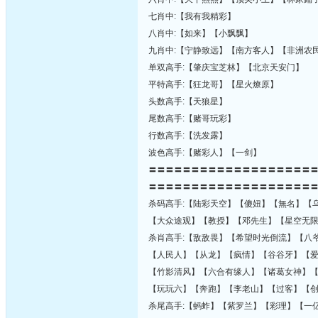
七肖中:【我有我精彩】
八肖中:【如来】【小飘飘】
九肖中:【宁静致远】【南方客人】【非洲农
单双高手:【肇庆宝芝林】【北京天安门】
平特高手:【狂龙哥】【星火燎原】
头数高手:【天狼星】
尾数高手:【赌哥玩彩】
行数高手:【洗发露】
波色高手:【赌彩人】【一剑】
〓〓〓〓〓〓〓〓〓〓〓〓〓〓〓〓〓〓〓
〓〓〓〓〓〓〓〓〓〓〓〓〓〓〓〓〓〓〓
杀码高手:【陆彩天空】【傻妞】【無名】【
【大众途观】【教授】【邓先生】【星空无
杀肖高手:【敌敌畏】【希望时光倒流】【八
【人民人】【从龙】【疯情】【谷谷牙】【
【竹影清风】【六合有缘人】【诸葛女神】
【玩玩六】【奔跑】【李老山】【过客】【
杀尾高手:【蚂蚱】【紫罗兰】【彩理】【一