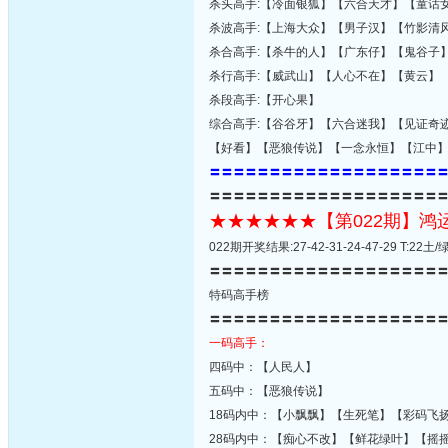
杀头高手:【冷面银狐】【六合天才】【童话
杀波高手:【上海大众】【男子汉】【竹影清
杀合高手:【杀牛的人】【广东仔】【鬼谷子
杀行高手:【威武山】【人心不在】【黄云】
杀段高手:【开心果】
综合高手:【谷谷牙】【六合迷我】【见证奇
【好看】【恶狼传说】【一念永恒】【江中
〓〓〓〓〓〓〓〓〓〓〓〓〓〓〓〓〓〓〓
〓〓〓〓〓〓〓〓〓〓〓〓〓〓〓〓〓〓〓
★★★★★★【第022期】
022期开奖结果:27-42-31-24-47-29 T:
〓〓〓〓〓〓〓〓〓〓〓〓〓〓〓〓〓〓〓
特码高手榜
〓〓〓〓〓〓〓〓〓〓〓〓〓〓〓〓〓〓〓
一码高手：
四码中：【人民人】
五码中：【恶狼传说】
18码内中：【小飘飘】【生死笔】【彩码飞
28码内中：【痴心不改】【鲜花绿叶】【摇