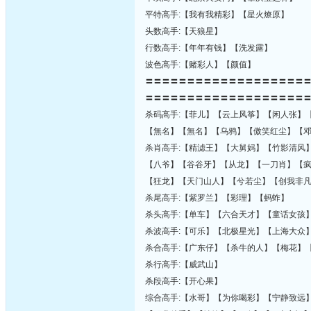
平特高手:【我有我精彩】【星火燎原】
头数高手:【天狼星】
行数高手:【年年有钱】【洗发露】
波色高手:【赌彩人】【颜值】
〓〓〓〓〓〓〓〓〓〓〓〓〓〓〓〓〓〓〓
〓〓〓〓〓〓〓〓〓〓〓〓〓〓〓〓〓〓〓
杀码高手:【菲儿】【云上风筝】【闲人张】
【無名】【無名】【乌鸦】【傲笑红尘】【
杀肖高手:【精滤王】【大舅妈】【竹影清风
【八爷】【谷谷牙】【从龙】【一刀肖】【
【狂龙】【天门山人】【兮若尘】【创我非
杀尾高手:【紫罗兰】【彩理】【蚂蚱】
杀头高手:【单车】【六合天才】【童话女孩
杀波高手:【可乐】【北极星光】【上海大众
杀合高手:【广东仔】【杀牛的人】【梅花】
杀行高手:【威武山】
杀段高手:【开心果】
综合高手:【水哥】【为你喝彩】【宁静致远