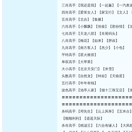
三肖高手:【我还是我】【一起赢】【一汽奥
四肖高手:【爱笨女人】【家宝行】【文人】
五肖高手:【北合】【集腋】
六肖高手:【小飘飘】【张俊】【那份情】【
七肖高手:【天龙八部】【肖尾码头】
八肖高手:【梅花】【如来】【胖叔】
九肖高手:【南方客人】【杰少】【小包】
平特高手:【星火燎原】
单双高手:【大苹果】
大小高手:【北京天安门】【米雪】
头数高手:【自然龙】【钟叔】【天狼星】
五行高手:【年年有钱】
波色高手:【池亭人家】【烟十三珠宝店】【
〓〓〓〓〓〓〓〓〓〓〓〓〓〓〓〓〓〓〓
〓〓〓〓〓〓〓〓〓〓〓〓〓〓〓〓〓〓〓
杀码高手:【邓先生】【云上风筝】【五米台
【顺顺利利】【逍遥天际】
杀肖高手:【精滤王】【六合有缘人】【大风