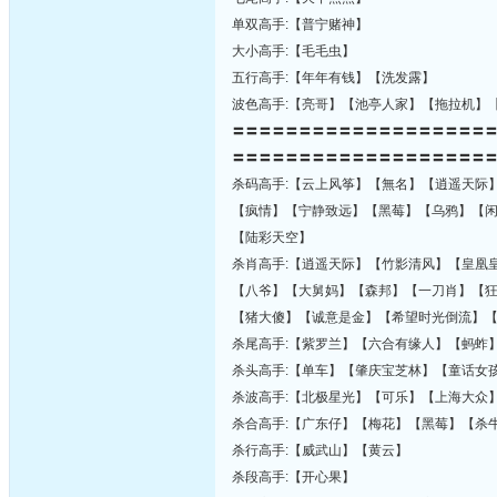
单双高手:【普宁赌神】
大小高手:【毛毛虫】
五行高手:【年年有钱】【洗发露】
波色高手:【亮哥】【池亭人家】【拖拉机】
〓〓〓〓〓〓〓〓〓〓〓〓〓〓〓〓〓〓〓
〓〓〓〓〓〓〓〓〓〓〓〓〓〓〓〓〓〓〓
杀码高手:【云上风筝】【無名】【逍遥天际
【疯情】【宁静致远】【黑莓】【乌鸦】【
【陆彩天空】
杀肖高手:【逍遥天际】【竹影清风】【皇凰
【八爷】【大舅妈】【森邦】【一刀肖】【
【猪大傻】【诚意是金】【希望时光倒流】
杀尾高手:【紫罗兰】【六合有缘人】【蚂蚱
杀头高手:【单车】【肇庆宝芝林】【童话女
杀波高手:【北极星光】【可乐】【上海大众
杀合高手:【广东仔】【梅花】【黑莓】【杀
杀行高手:【威武山】【黄云】
杀段高手:【开心果】