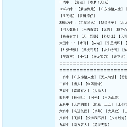
十码中：【彩运】【春梦了无痕】
18码内中：【梦游到此】【广东感悟人生】
【生死笔】【香港湾仔】
28码内中：【卫星通讯】【我是浪子】【水
【网大数据】【鱼的微笑】【龙杰】【顺势
【森淼有才】【天下熙熙】【舒肤佳】【天
大围中：：【水哥】【闪电】【朱思码即】
【红酒情缘】【风虎云龙】【农夫特围】【
【芙蓉王】【小包】【屠龙宝刀】【走正道
〓〓〓〓〓〓〓〓〓〓〓〓〓〓〓〓〓〓〓
〓〓〓〓〓〓〓〓〓〓〓〓〓〓〓〓〓〓〓
一肖中:【广东感悟人生】【无人驾驶】【竹
二肖中:【猎人】【红酒情缘】
三肖中:【森淼有才】【人民人】
四肖中:【棒棒哒】【时光】【只为战曾】
五肖中:【无声的雨】【疯狂一三五】【玉都
六肖中:【高进集团】【草莓】【大风歌】【
八肖中:【飞狐】【没有我不行】【八肖过海
九肖中:【南方客人】【勇者无敌】