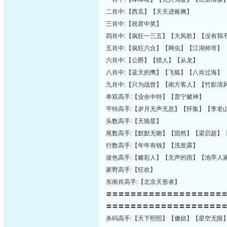
二肖中:【西瓜】【天天进账爽】
三肖中:【祝君中奖】
四肖中:【疯狂一三五】【大风歌】【没有我
五肖中:【疯狂六合】【网虫】【江湖帅哥】
六肖中:【公爵】【猎人】【从龙】
八肖中:【蓝天的鹰】【飞狐】【八肖过海】
九肖中:【只为战曾】【南方客人】【竹影清
单双高手:【业余中特】【普宁赌神】
平特高手:【岁月无声无息】【怀集】【李老
头数高手:【天狼星】
尾数高手:【默默无吻】【固然】【梁启超】
行数高手:【年年有钱】【洗发露】
波色高手:【赌彩人】【无声的雨】【池亭人
家野高手:【狂欢】
东南肖高手:【北京天形者】
〓〓〓〓〓〓〓〓〓〓〓〓〓〓〓〓〓〓〓
〓〓〓〓〓〓〓〓〓〓〓〓〓〓〓〓〓〓〓
杀码高手:【天下熙熙】【傻妞】【星空无限