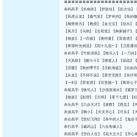
〓〓〓〓〓〓〓〓〓〓〓〓〓〓〓〓〓〓〓
杀码高手:【长相依】【舒肤佳】【彭大仙】
【风虎云龙】【傲气笑】【罗米鸡】【鱼的
【顺势而为】【教授】【金元宝】【伯乐】
【风月】【乌鸦】【生死笔】【林家鋪子】
【桃姿】【一匹狼】【奥特曼】【雷老虎】
【希望时光倒流】【四十九选一】【卫星通
杀肖高手:【竹影清风】【牧马人】【一刀肖
【大风歌】【酷斗斗】【摆渡人】【逆战】
【涅槃】【秋的季节】【北欧海盗】【自由
【从龙】【不得不说】【星空无限】【东仔
【一剑】【雷老虎】【百里挑一】【慕容公
杀尾高手:【牧马人】【沙漠壹滴水】【紫罗
【桃姿】【彩理】【天明】【零下七度】【
杀头高手:【六合天才】【谢辉】【西瓜】【
杀波高手:【啊小】【天天开心】【可乐】【
杀合高手:【世纪飞翔】【杀牛的人】【鬼谷
杀行高手:【威武山】【六合有缘人】
杀段高手:【空白人生】【花大主大】【开心