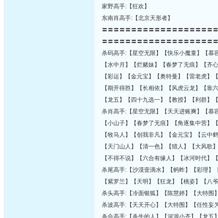
家野高手:【狂欢】
东南肖高手:【北京天形者】
〓〓〓〓〓〓〓〓〓〓〓〓〓〓〓〓〓〓〓
〓〓〓〓〓〓〓〓〓〓〓〓〓〓〓〓〓〓〓
杀码高手:【星空无限】【快乐小魔童】【慕
【水中月】【烂赌妹】【春梦了无痕】【齐
【彩运】【金元宝】【奥特曼】【雷老虎】
【期开得胜】【长相依】【风虎云龙】【靠
【龙五】【四十九选一】【教授】【利群】
杀肖高手:【星空无限】【天天进账爽】【慕
【小山子】【春梦了无痕】【角逐集中营】
【牧马人】【创我非凡】【金元宝】【云中
【天门山人】【清一色】【猎人】【大风歌
【不得不说】【六合有缘人】【冰河时代】
杀尾高手:【沙漠壹滴水】【蚂蚱】【彩理】
【紫罗兰】【天明】【狂龙】【桃姿】【八
杀头高手:【冷面银狐】【陈慧婷】【大特围
杀波高手:【天天开心】【大特围】【任性妄
杀合高手:【杀牛的人】【河源小齐】【龙五