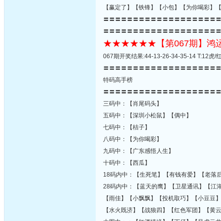
【赢定了】【铁锋】【小包】【为你喝彩】
〓〓〓〓〓〓〓〓〓〓〓〓〓〓〓〓〓〓〓
〓〓〓〓〓〓〓〓〓〓〓〓〓〓〓〓〓〓〓
★★★★★★【第067期】
067期开奖结果:44-13-26-34-35-14 T:
〓〓〓〓〓〓〓〓〓〓〓〓〓〓〓〓〓〓〓
特码高手榜
〓〓〓〓〓〓〓〓〓〓〓〓〓〓〓〓〓〓〓
三码中：【肖尾码头】
五码中：【深圳小松鼠】【偶中】
七码中：【桔子】
八码中：【为你喝彩】
九码中：【广东感悟人生】
十码中：【西瓜】
18码内中：【生死笔】【有钱有爱】【老落
28码内中：【蓝天的鹰】【卫星通讯】【江
【雨佳】【小飘飘】【投机取巧】【小豆豆
【水火既济】【战狼四】【红色军团】【黄