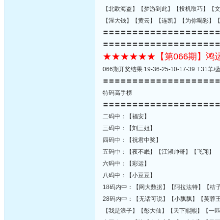
【北欧海盗】【梦游到此】【投机取巧】【
【淫大钱】【黄云】【连凯】【为你喝彩】
〓〓〓〓〓〓〓〓〓〓〓〓〓〓〓〓〓〓〓
〓〓〓〓〓〓〓〓〓〓〓〓〓〓〓〓〓〓〓
★★★★★★【第066期】
066期开奖结果:19-36-25-10-17-39 T:
〓〓〓〓〓〓〓〓〓〓〓〓〓〓〓〓〓〓〓
特码高手榜
〓〓〓〓〓〓〓〓〓〓〓〓〓〓〓〓〓〓〓
二码中：【福安】
三码中：【刘三姐】
四码中：【祝君中奖】
五码中：【夜不眠】【江湖帅哥】【飞翔】
六码中：【彩运】
八码中：【小豆豆】
18码内中：【网大数据】【阿拉法特】【桔
28码内中：【无话可说】【小飘飘】【芙蓉
【我是浪子】【彭大仙】【天下熙熙】【一