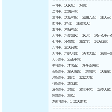
一肖中:【大风歌】【时光】
二肖中:【江湖帅哥】
三肖中:【无话可说】【信用六合】【主人公
四肖中:【胖叔】【玉都老人】
五肖中:【有钱有爱】
六肖中:【竹影清风】【风月】【买什么中什
七肖中:【小飘飘】【赢定了】【只为战曾】
八肖中:【蓝天的鹰】
九肖中:【花好月圆】【勇者无敌】【疯狂一
大小高手:【业余中特】
平特高手:【李老山】【琳琳爱鸿运】
头数高手:【星火燎原】【陈慧婷】【天狼星
尾数高手:【固然】【默默无吻】
行数高手:【洗发露】
波色高手:【深情】【祝君中奖】【池亭人家
家野高手:【狂欢】
东南肖高手:【北京天形者】
〓〓〓〓〓〓〓〓〓〓〓〓〓〓〓〓〓〓〓