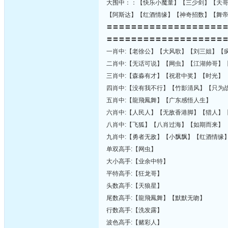
大围中：：【快乐小魔童】【三少剑】【天
【阿斯达】【红酒情缘】【神奇招数】【舞
〓〓〓〓〓〓〓〓〓〓〓〓〓〓〓〓〓〓〓
〓〓〓〓〓〓〓〓〓〓〓〓〓〓〓〓〓〓〓
一肖中:【老徐公】【大风歌】【刘三姐】【
二肖中:【无话可说】【网虫】【江湖帅哥】
三肖中:【森淼有才】【祝君中奖】【时光】
四肖中:【没有我不行】【竹影清风】【只为
五肖中:【龍飛鳳舞】【广东感悟人生】
六肖中:【人民人】【无敌香港脚】【猎人】
八肖中:【飞狐】【八肖过海】【如期而来】
九肖中:【勇者无敌】【小飘飘】【红酒情缘
单双高手:【网虫】
大小高手:【业余中特】
平特高手:【狂龙哥】
头数高手:【天狼星】
尾数高手:【龍飛鳳舞】【默默无吻】
行数高手:【洗发露】
波色高手:【赌彩人】