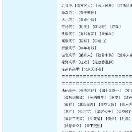
九肖中:【南方客人】【云上风筝】【红酒情
单双高手:【普宁赌神】
大小高手:【业余中特】
平特高手:【时光】【狂龙哥】【怀集】
头数高手:【有钱有爱】【天狼星】
尾数高手:【固然】【李老山】
行数高手:【年年有钱】
波色高手:【赌彩人】【祝君中奖】【池亭人
家野高手:【狂欢】【无敌香港脚】
东南肖高手:【北京天形者】
〓〓〓〓〓〓〓〓〓〓〓〓〓〓〓〓〓〓〓
〓〓〓〓〓〓〓〓〓〓〓〓〓〓〓〓〓〓〓
杀码高手:【香港湾仔】【四十九选一】【紫
【孤独到极致】【鱼的微笑】【亚华】【红
【教授】【北欧海盗】【星空无限】【靠六
【龙五】【金元宝】【慕容公子】【天空软
【春梦了无痕】【生死笔】【傻妞】【利群
【陆彩天空】【天下熙熙】