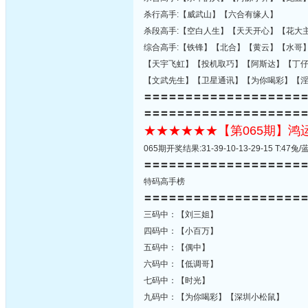
杀行高手:【威武山】【六合有缘人】
杀段高手:【空白人生】【天天开心】【花大
综合高手:【铁锋】【北合】【黄云】【水哥
【天宇飞虹】【投机取巧】【阿斯达】【丁仔
【文武先生】【卫星通讯】【为你喝彩】【
〓〓〓〓〓〓〓〓〓〓〓〓〓〓〓〓〓〓〓
〓〓〓〓〓〓〓〓〓〓〓〓〓〓〓〓〓〓〓
★★★★★★【第065期】
065期开奖结果:31-39-10-13-29-15 T:
〓〓〓〓〓〓〓〓〓〓〓〓〓〓〓〓〓〓〓
特码高手榜
〓〓〓〓〓〓〓〓〓〓〓〓〓〓〓〓〓〓〓
三码中：【刘三姐】
四码中：【小百万】
五码中：【偶中】
六码中：【低调哥】
七码中：【时光】
九码中：【为你喝彩】【深圳小松鼠】