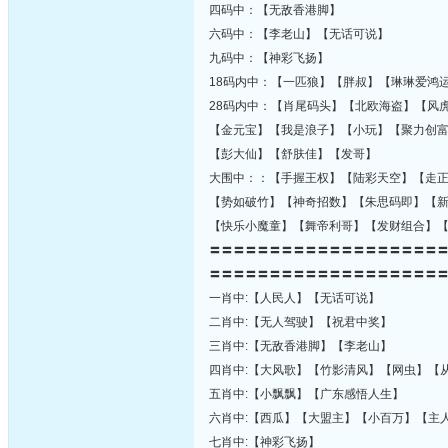
四码中：【无敌香港脚】
六码中：【李老山】【无话可说】
九码中：【神彩飞扬】
18码内中：【一匹狼】【胖叔】【琳琳爱鸿
28码内中：【肖尾码头】【北欧海盗】【风
【金元宝】【我是浪子】【小玩】【聚力创
【彭大仙】【舒肤佳】【发哥】
大围中：：【手握王权】【陆彩天空】【走
【势如破竹】【神奇招数】【朱思码即】【
【快乐小魔童】【舞帝利哥】【发财组合】
〓〓〓〓〓〓〓〓〓〓〓〓〓〓〓〓〓〓〓
〓〓〓〓〓〓〓〓〓〓〓〓〓〓〓〓〓〓〓
一肖中:【人民人】【无话可说】
二肖中:【无人驾驶】【祝君中奖】
三肖中:【无敌香港脚】【李老山】
四肖中:【大风歌】【竹影清风】【网虫】【
五肖中:【小飘飘】【广东感悟人生】
六肖中:【西瓜】【大盟主】【小百万】【主
七肖中:【神彩飞扬】