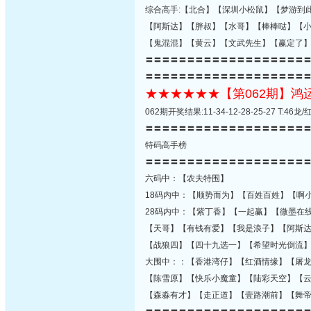
综合高手:【北合】【深圳小松鼠】【梦游到
【阿斯达】【胖叔】【水哥】【棒棒哒】【
【鬼混混】【黄云】【文武先生】【赢定了
〓〓〓〓〓〓〓〓〓〓〓〓〓〓〓〓〓〓〓
〓〓〓〓〓〓〓〓〓〓〓〓〓〓〓〓〓〓〓
★★★★★★【第062期】
062期开奖结果:11-34-12-28-25-27 T:
〓〓〓〓〓〓〓〓〓〓〓〓〓〓〓〓〓〓〓
特码高手榜
〓〓〓〓〓〓〓〓〓〓〓〓〓〓〓〓〓〓〓
六码中：【农夫特围】
18码内中：【顺势而为】【百姓百姓】【啊
28码内中：【紫丁香】【一起赢】【微墨在
【天哥】【有钱有爱】【我是浪子】【阿斯
【战狼四】【四十九选一】【希望时光倒流
大围中：：【香港湾仔】【红酒情缘】【屠
【陈雪原】【快乐小魔童】【陆彩天空】【
【森淼有才】【走正道】【壹路潮前】【舞