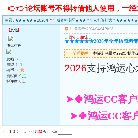
👉👉论坛账号不得转借他人使用，一
主题 :
★★★★★★2026年全年版资料专区★★★全年玄机资料大全★★★★★★
楼主
发表于: 2024-04-04 20:33
【
京北
】
u
回复
u
编辑
u
★★★★★★2026年全年版资
鸿运村长
管理提醒：
本帖被 马晕 执行锁定操作(2026
发帖:
362
威望:
1 点
2026
支持鸿运心
铜币:
36 枚
贡献值:
0 点
好评度:
0 点
➤🍀鸿运CC客户
➤🍀鸿运CC客户
<<
1
2
3
4
5
>>
[共
32
页] Go