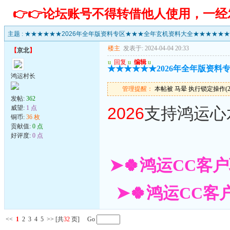
👉👉论坛账号不得转借他人使用，一
主题 :
★★★★★★2026年全年版资料专区★★★全年玄机资料大全★★★★★★
楼主
发表于: 2024-04-04 20:33
【
京北
】
u
回复
u
编辑
u
★★★★★★2026年全年版资
鸿运村长
管理提醒：
本帖被 马晕 执行锁定操作(2026
发帖:
362
威望:
1 点
2026
支持鸿运心
铜币:
36 枚
贡献值:
0 点
好评度:
0 点
➤🍀鸿运CC客户
➤🍀鸿运CC客户
<<
1
2
3
4
5
>>
[共
32
页] Go