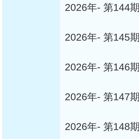
2026年- 第144期
2026年- 第145期
2026年- 第146期
2026年- 第147期
2026年- 第148期