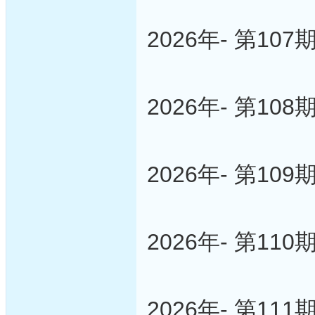
2026年- 第107期
2026年- 第108期
2026年- 第109期
2026年- 第110期
2026年- 第111期