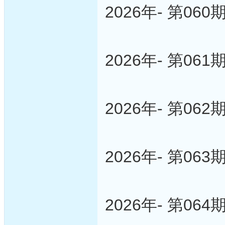
2026年- 第060期
2026年- 第061期
2026年- 第062期
2026年- 第063期
2026年- 第064期