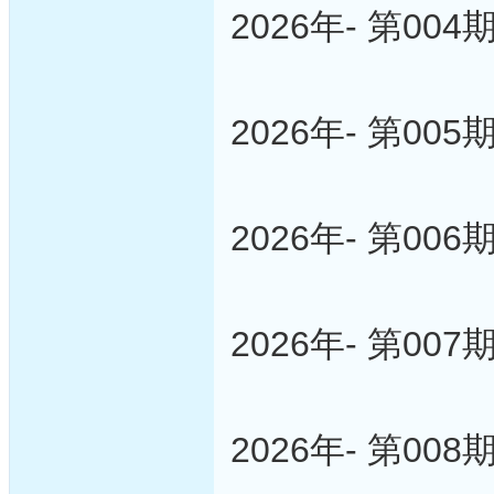
2026年- 第004期
2026年- 第005期
2026年- 第006期
2026年- 第007期
2026年- 第008期