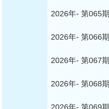
2026年- 第065期
2026年- 第066期
2026年- 第067期
2026年- 第068期
2026年- 第069期