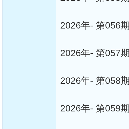
2026年- 第056期
2026年- 第057期
2026年- 第058期
2026年- 第059期