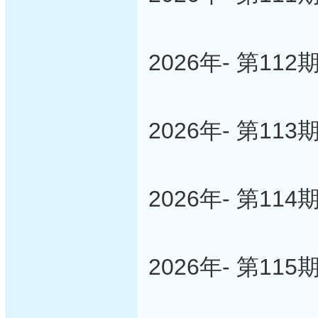
2026年- 第112期
2026年- 第113期
2026年- 第114期
2026年- 第115期