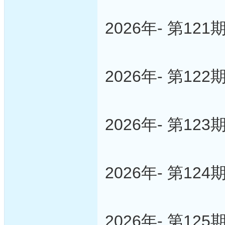
2026年- 第121期
2026年- 第122期
2026年- 第123期
2026年- 第124期
2026年- 第125期