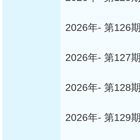
2026年- 第126期
2026年- 第127期
2026年- 第128期
2026年- 第129期