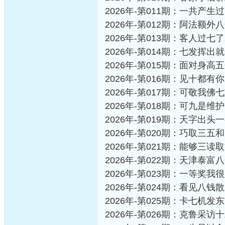
2026年-第011期：一共产生
2026年-第012期：阿法额外
2026年-第013期：客人过七
2026年-第014期：七发挥出
2026年-第015期：面对身高
2026年-第016期：见十都有
2026年-第017期：可敬我佛
2026年-第018期：可九是维
2026年-第019期：天字出头
2026年-第020期：巧取三五
2026年-第021期：能够三读
2026年-第022期：天津泰富
2026年-第023期：一等奖我
2026年-第024期：看见八钱
2026年-第025期：卡七机发
2026年-第026期：克鲁采访