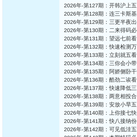
2026年-第127期：开韩沪上
2026年-第128期：连三卡斯
2026年-第129期：三更半夜
2026年-第130期：二来得码
2026年-第131期：望远七前
2026年-第132期：快速检测
2026年-第133期：立刻就五
2026年-第134期：三你会小
2026年-第135期：阿娇侧卧
2026年-第136期：酷劲二诶
2026年-第137期：快速降低
2026年-第138期：两意相投
2026年-第139期：安放小旱
2026年-第140期：上你接七
2026年-第141期：快八接纳
2026年-第142期：可见低洼