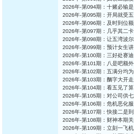
2026年-第094期：十赌必输
2026年-第095期：开局就受
2026年-第096期：及时到位
2026年-第097期：几乎其二
2026年-第098期：让五湾波
2026年-第099期：预计女生
2026年-第100期：三好处赛
2026年-第101期：八是吧额
2026年-第102期：五满分均
2026年-第103期：酗字大开
2026年-第104期：看五见了
2026年-第105期：对公司供
2026年-第106期：危机恶化
2026年-第107期：快接二是
2026年-第108期：财神本期
2026年-第109期：立刻一飞