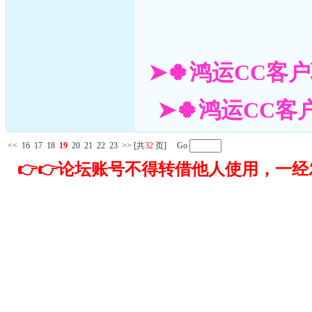
➤🍀鸿运CC客户
➤🍀鸿运CC客户
<<
16
17
18
19
20
21
22
23
>>
[共
32
页] Go
👉👉论坛账号不得转借他人使用，一