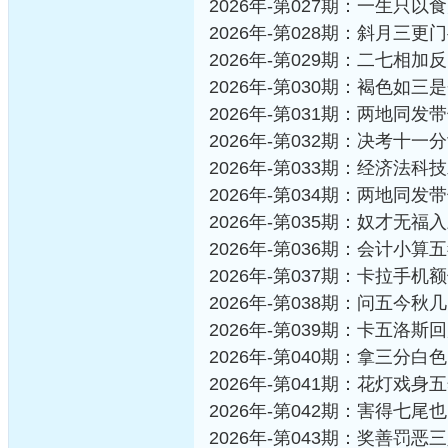
2026年-第027期：一生只以
2026年-第028期：斜月三更
2026年-第029期：二七相加
2026年-第030期：褐色如三
2026年-第031期：两地同发
2026年-第032期：决考十一
2026年-第033期：经济法科
2026年-第034期：两地同发
2026年-第035期：奴才无福
2026年-第036期：会计小算
2026年-第037期：卡拉手机
2026年-第038期：问五今秋
2026年-第039期：卡五洛斯
2026年-第040期：拿三分白
2026年-第041期：花灯戏身
2026年-第042期：害得七尾
2026年-第043期：奖善罚恶