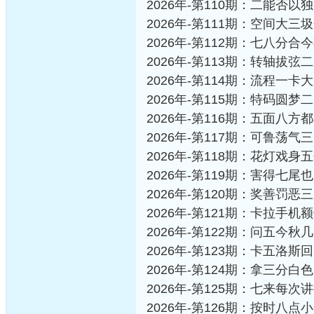
2026年-第110期：二能否以
2026年-第111期：空间大三
2026年-第112期：七八分合
2026年-第113期：转轴拔弦
2026年-第114期：流程一卡
2026年-第115期：特码圆梦
2026年-第116期：五面八方
2026年-第117期：可鲁荡气
2026年-第118期：花灯戏身
2026年-第119期：害得七尾
2026年-第120期：奖善罚恶
2026年-第121期：卡拉手机
2026年-第122期：问五今秋
2026年-第123期：卡五洛斯
2026年-第124期：拿三分白
2026年-第125期：七来每次
2026年-第126期：按时八点