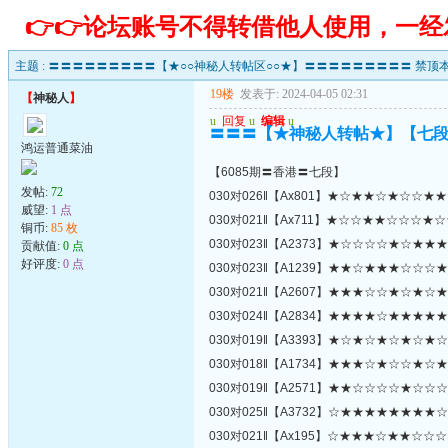
👉👉论坛账号不得转借他人使用，一
主题 :
〓〓〓〓〓〓〓〓〓【★○○神秘人转帖区○○★】〓〓〓〓〓〓〓〓〓 禁顶本
19楼
发表于: 2024-04-05 02:31
【
神秘人
】
u
回复
u
编辑
u
〓〓〓【★神秘人转帖★】【七
鸿运普通菜油
【6085期〓香港〓七段】
发帖:
72
030对026‖【Ax801】★☆★★☆★☆☆★
威望:
1 点
030对021‖【Ax711】★☆☆★★☆☆☆★
铜币:
85 枚
030对023‖【A2373】★☆☆☆☆★☆★★
贡献值:
0 点
好评度:
0 点
030对023‖【A1239】★★☆★★★☆☆☆
030对021‖【A2607】★★★☆☆★☆★☆
030对024‖【A2834】★★★★☆★★★★
030对019‖【A3393】★☆★☆★☆★☆★
030对018‖【A1734】★★★☆★☆☆★☆
030对019‖【A2571】★★☆☆☆☆★☆☆
030对025‖【A3732】☆★★★★★★★★
030对021‖【Ax195】☆★★★☆★★☆☆