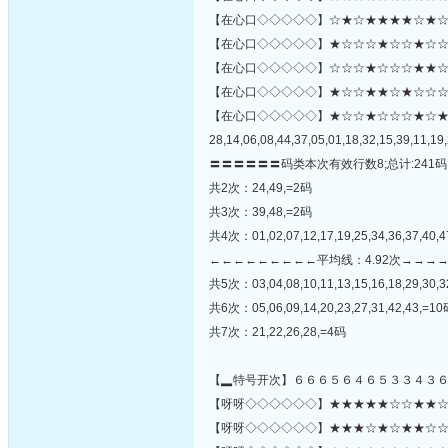
【在心口◇◇◇◇◇】☆★☆★★★★☆★☆★
【在心口◇◇◇◇◇】★☆☆☆★☆☆★☆☆
【在心口◇◇◇◇◇】☆☆☆★☆☆☆★★☆★★
【在心口◇◇◇◇◇】★☆☆★★☆★☆☆☆☆☆☆★
【在心口◇◇◇◇◇】★☆☆★☆☆☆★☆
28,14,06,08,44,37,05,01,18,32,15,39,11,19,
〓〓〓〓〓〓码类本次有效行数8;总计:241码
共2次：24,49,=2码
共3次：39,48,=2码
共4次：01,02,07,12,17,19,25,34,36,37,40,
←←←←←←←←←平均线：4.92次→→→
共5次：03,04,08,10,11,13,15,16,18,29,30,3
共6次：05,06,09,14,20,23,27,31,42,43,=1
共7次：21,22,26,28,=4码
【▂特号开次】６６６５６４６５３３４３
【呀呀◇◇◇◇◇◇】★★★★★☆☆★★☆☆★
【呀呀◇◇◇◇◇◇】★★★☆★☆★★☆☆☆☆