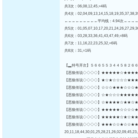
共3次：06,08,12,45,=4码
共4次：02,04,09,13,14,15,18,19,35,37,38,3
←←←←←←←←←平均线：4.94次→→→
共5次：01,05,07,10,17,20,21,24,26,27,29,3
共6次：03,28,33,36,41,43,47,49,=8码
共7次：11,16,22,23,25,32,=6码
共8次：31,=1码
【▂特号开次】５６６５５３４４５８２６
【恶狼传说◇◇◇◇】★★★★★☆★★★★★★
【恶狼传说◇◇◇◇】★☆★☆☆☆☆★★★☆★
【恶狼传说◇◇◇◇】☆☆☆★★★☆☆☆★★
【恶狼传说◇◇◇◇】☆★☆☆☆★★★★★☆
【恶狼传说◇◇◇◇】☆★★★★☆★★☆★
【恶狼传说◇◇◇◇】★★★★★☆☆☆☆★☆★
【恶狼传说◇◇◇◇】★★★★★☆★☆★★☆☆★★
【恶狼传说◇◇◇◇】★★★☆☆★☆☆★
20,11,18,44,30,01,25,28,21,26,02,09,45,23,