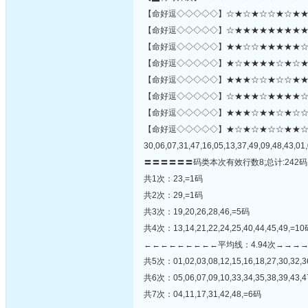
【命好逗◇◇◇◇◇】☆★☆★☆☆★☆★★★★
【命好逗◇◇◇◇◇】☆★★★★★★★★★★★
【命好逗◇◇◇◇◇】★★☆☆★★★★★☆☆
【命好逗◇◇◇◇◇】★☆★★★★☆★☆★☆
【命好逗◇◇◇◇◇】★★★☆☆★☆☆★★
【命好逗◇◇◇◇◇】☆★★★☆★★★★☆★★
【命好逗◇◇◇◇◇】★★★☆★★☆★☆☆☆★★☆
【命好逗◇◇◇◇◇】★☆★☆★☆☆★★
30,06,07,31,47,16,05,13,37,49,09,48,43,01,
〓〓〓〓〓〓码类本次有效行数8;总计:242码
共1次：23,=1码
共2次：29,=1码
共3次：19,20,26,28,46,=5码
共4次：13,14,21,22,24,25,40,44,45,49,=1
←←←←←←←←←平均线：4.94次→→→
共5次：01,02,03,08,12,15,16,18,27,30,32,3
共6次：05,06,07,09,10,33,34,35,38,39,43,
共7次：04,11,17,31,42,48,=6码