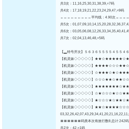
共3次：11,16,25,30,31,38,39,=7码
共4次：17,18,19,21,22,23,24,29,47,=9码
←←←←←←←←←平均线：4.90次→→→
共5次：01,07,09,10,14,15,20,28,32,36,37,4
共6次：03,05,06,08,12,26,33,34,35,40,41,
共7次：02,04,13,46,48,=5码
【▂特号开次】５６３６５５５５４５５４
【机灵妹◇◇◇◇◇】★★☆★★★★★☆★★★
【机灵妹◇◇◇◇◇】★★★★☆☆☆★★☆☆★
【机灵妹◇◇◇◇◇】☆★★★☆★☆★★★☆
【机灵妹◇◇◇◇◇】☆☆☆★★☆★★☆☆★
【机灵妹◇◇◇◇◇】★★★★★★★☆★★
【机灵妹◇◇◇◇◇】☆★☆☆☆★☆☆★★☆☆
【机灵妹◇◇◇◇◇】★☆☆☆★☆★★☆★★★☆☆
【机灵妹◇◇◇◇◇】★★☆★★★★☆☆
03,32,26,42,07,43,29,34,41,20,21,16,22,11,
〓〓〓〓〓〓码类本次有效行数8;总计:242码
共2次：42,=1码