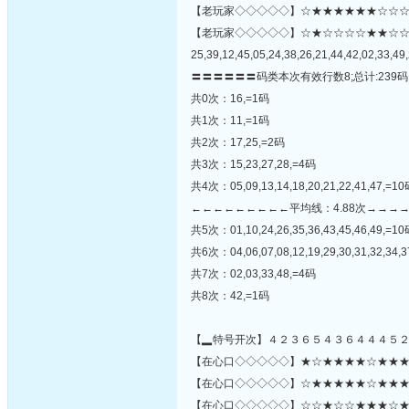
【老玩家◇◇◇◇◇】☆★★★★★★☆☆☆★☆☆★
【老玩家◇◇◇◇◇】☆★☆☆☆☆★★☆
25,39,12,45,05,24,38,26,21,44,42,02,33,49,
〓〓〓〓〓〓码类本次有效行数8;总计:239码
共0次：16,=1码
共1次：11,=1码
共2次：17,25,=2码
共3次：15,23,27,28,=4码
共4次：05,09,13,14,18,20,21,22,41,47,=1
←←←←←←←←←平均线：4.88次→→→
共5次：01,10,24,26,35,36,43,45,46,49,=1
共6次：04,06,07,08,12,19,29,30,31,32,34,3
共7次：02,03,33,48,=4码
共8次：42,=1码
【▂特号开次】４２３６５４３６４４４５
【在心口◇◇◇◇◇】★☆★★★★☆★★★★☆
【在心口◇◇◇◇◇】☆★★★★★☆★★★☆★
【在心口◇◇◇◇◇】☆☆★☆☆★★★☆★★