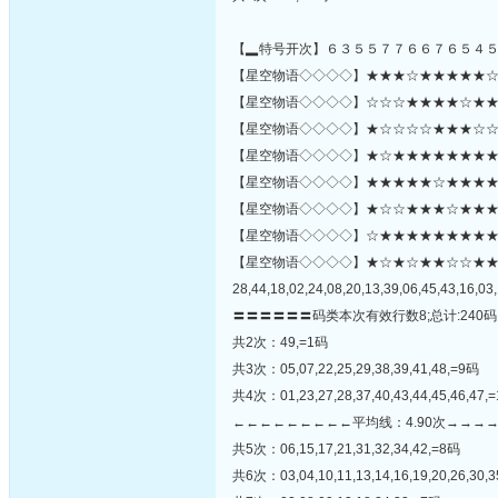
【▂特号开次】６３５５７７６６７６５４
【星空物语◇◇◇◇】★★★☆★★★★★☆☆★
【星空物语◇◇◇◇】☆☆☆★★★★☆★★★★
【星空物语◇◇◇◇】★☆☆☆☆★★★☆☆☆
【星空物语◇◇◇◇】★☆★★★★★★★★★
【星空物语◇◇◇◇】★★★★★☆★★★★
【星空物语◇◇◇◇】★☆☆★★★☆★★★★★
【星空物语◇◇◇◇】☆★★★★★★★★★★☆★☆
【星空物语◇◇◇◇】★☆★☆★★☆☆★
28,44,18,02,24,08,20,13,39,06,45,43,16,03,
〓〓〓〓〓〓码类本次有效行数8;总计:240码
共2次：49,=1码
共3次：05,07,22,25,29,38,39,41,48,=9码
共4次：01,23,27,28,37,40,43,44,45,46,47,
←←←←←←←←←平均线：4.90次→→→
共5次：06,15,17,21,31,32,34,42,=8码
共6次：03,04,10,11,13,14,16,19,20,26,30,