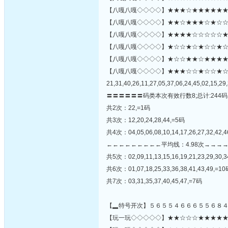
【八嘎八嘎◇◇◇◇】★★★☆★★★★★★☆
【八嘎八嘎◇◇◇◇】★★☆★★★☆★☆☆★
【八嘎八嘎◇◇◇◇】★★★★☆☆☆☆☆★
【八嘎八嘎◇◇◇◇】★☆☆★☆★☆☆★☆★☆
【八嘎八嘎◇◇◇◇】★☆☆★★☆★★★★★★★★
【八嘎八嘎◇◇◇◇】★★★☆☆★☆☆★
21,31,40,26,11,27,05,37,06,24,45,02,15,29,
〓〓〓〓〓〓码类本次有效行数8;总计:244码
共2次：22,=1码
共3次：12,20,24,28,44,=5码
共4次：04,05,06,08,10,14,17,26,27,32,42,
←←←←←←←←←平均线：4.98次→→→
共5次：02,09,11,13,15,16,19,21,23,29,30,3
共6次：01,07,18,25,33,36,38,41,43,49,=1
共7次：03,31,35,37,40,45,47,=7码
【▂特号开次】５６５５４６６６５５６８
【玩一玩◇◇◇◇◇】★★☆☆☆★★★★★★★