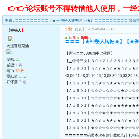
👉👉论坛账号不得转借他人使用，一
主题 :
〓〓〓〓〓〓〓〓〓【★○○神秘人转帖区○○★】〓〓〓〓〓〓〓〓〓 禁顶本
52楼
发表于: 2025-05-04 16:12
【
神秘人
】
u
回复
u
编辑
u
〓〓〓【★神秘人转帖★】【★
鸿运普通菜油
【香港〓〓6086期中巴④区】
发帖:
72
【▂特号开次】３０１２１３３５４１３３
威望:
1 点
【Ａｘ６０１】☆☆☆★☆☆★★☆☆☆★
铜币:
85 枚
43,06,41,48,31,10,26,13,08,30,25,03,29,28,
贡献值:
0 点
好评度:
0 点
【Ａｘ６０１】☆☆★☆☆★★★☆☆☆★☆
【Ａｘ６０１】☆☆☆☆☆☆☆☆★☆☆☆☆
【Ａｘ６０１】☆☆☆☆☆☆☆★★☆★☆★
【Ａｘ６０１】★☆☆☆☆☆★★★★★★★
【Ａｘ６０１】☆☆☆★☆★☆☆☆☆☆☆★☆
【Ａｘ６０１】★☆☆☆★★☆★☆☆★☆☆
【Ａｘ６０１】★☆☆☆☆☆☆☆★☆☆☆☆
〓〓〓〓〓〓码类本次有效行数8;总计:134码