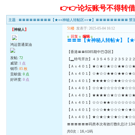
👉👉论坛账号不得
主题 :
〓〓〓〓〓〓〓〓〓【★○○神秘人转帖区○○★】〓〓〓〓〓〓〓〓〓 禁顶
51楼
发表于: 2025-05-04 16:12
【
神秘人
】
u
回复
u
编辑
u
〓〓〓【★神秘人转帖★】【★
鸿运普通菜油
【香港〓〓6085期中巴③区】
发帖:
72
【▂特号开次】４３５４５２２３５２２
威望:
1 点
【Ａｘ４０１】★☆★☆★☆☆★★☆☆★☆★★☆★☆☆☆☆
铜币:
85 枚
【Ａｘ４０１】☆★☆☆★★☆★★☆★☆
贡献值:
0 点
好评度:
0 点
【Ａｘ４０１】★★★★☆☆★★☆☆☆☆
【Ａｘ４０１】☆☆★☆☆☆☆☆★☆☆☆
【Ａｘ４０１】★★★★☆★☆☆★★☆★
【Ａｘ４０１】☆☆☆★★☆☆☆☆☆☆☆★
【Ａｘ４０１】☆☆☆★★☆☆☆★☆★☆
【Ａｘ４０１】★☆★☆★☆★☆☆★☆☆
〓〓〓〓〓〓码类本次有效行数8;总计:134
共0次：16,=1码