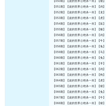
【050期】【波的世界㊣绝杀一肖】【猪】【
【051期】【波的世界㊣绝杀一肖】【鸡】【
【052期】【波的世界㊣绝杀一肖】【龙】【
【053期】【波的世界㊣绝杀一肖】【虎】【
【054期】【波的世界㊣绝杀一肖】【鼠】【
【055期】【波的世界㊣绝杀一肖】【猴】【
【056期】【波的世界㊣绝杀一肖】【鸡】【
【057期】【波的世界㊣绝杀一肖】【牛】【
【058期】【波的世界㊣绝杀一肖】【兔】【
【059期】【波的世界㊣绝杀一肖】【马】【
【060期】【波的世界㊣绝杀一肖】【兔】【
【061期】【波的世界㊣绝杀一肖】【羊】【
【062期】【波的世界㊣绝杀一肖】【鸡】【
【063期】【波的世界㊣绝杀一肖】【狗】【
【064期】【波的世界㊣绝杀一肖】【虎】【
【065期】【波的世界㊣绝杀一肖】【猪】【
【066期】【波的世界㊣绝杀一肖】【兔】【
【067期】【波的世界㊣绝杀一肖】【牛】【
【068期】【波的世界㊣绝杀一肖】【猪】【