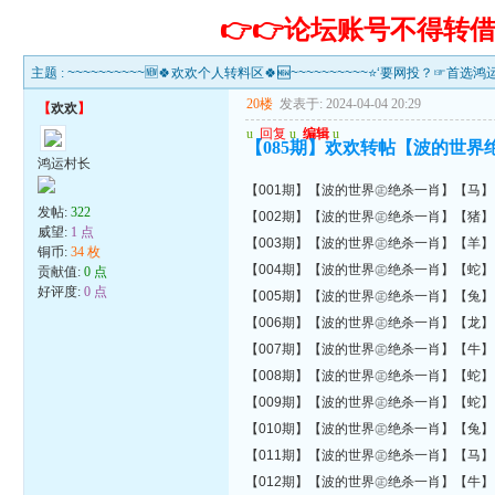
👉👉论坛账号不得
主题 :
~~~~~~~~~~🆕🍀欢欢个人转料区🍀🆕~~~~~~~~~~⭐‘要网投？☞首选
20楼
发表于: 2024-04-04 20:29
【
欢欢
】
u
回复
u
编辑
u
【085期】欢欢转帖【波的世界
鸿运村长
【001期】【波的世界㊣绝杀一肖】【马】【
发帖:
322
【002期】【波的世界㊣绝杀一肖】【猪】【
威望:
1 点
【003期】【波的世界㊣绝杀一肖】【羊】【
铜币:
34 枚
【004期】【波的世界㊣绝杀一肖】【蛇】【
贡献值:
0 点
好评度:
0 点
【005期】【波的世界㊣绝杀一肖】【兔】【
【006期】【波的世界㊣绝杀一肖】【龙】【
【007期】【波的世界㊣绝杀一肖】【牛】【
【008期】【波的世界㊣绝杀一肖】【蛇】【
【009期】【波的世界㊣绝杀一肖】【蛇】【
【010期】【波的世界㊣绝杀一肖】【兔】【
【011期】【波的世界㊣绝杀一肖】【马】【
【012期】【波的世界㊣绝杀一肖】【牛】【