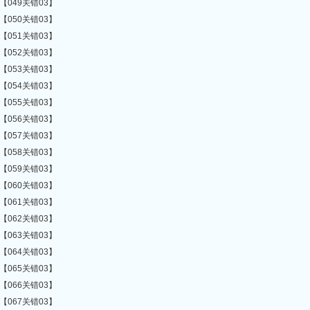
049关错03】
050关错03】
051关错03】
052关错03】
053关错03】
054关错03】
055关错03】
056关错03】
057关错03】
058关错03】
059关错03】
060关错03】
061关错03】
062关错03】
063关错03】
064关错03】
065关错03】
066关错03】
067关错03】