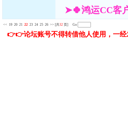
➤🍀鸿运CC客户
<<
19
20
21
22
23
24
25
26
>>
[共
32
页] Go
👉👉论坛账号不得转借他人使用，一