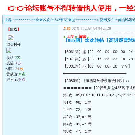
👉👉论坛账号不得转借他人使用，一
主题 :
~~~~~~~~~~🆕🍀欢欢个人转料区🍀🆕~~~~~~~~~~⭐‘要网投？☞首选鸿运
21楼
发表于: 2024-04-04 20:29
【
欢欢
】
u
回复
u
编辑
u
【085期】欢欢转帖【高进滚雪球
鸿运村长
【6061期】起【23━00━09━00━03━24
发帖:
322
【6071期】起【23━16━28━23━18━28
威望:
1 点
【6081期】起【06━00━00━28━？？】
铜币:
34 枚
━━━━━━━━━━━━━━━━━━━━━━━━━━━━━━
贡献值:
0 点
好评度:
0 点
【6085期】【滚雪球纯粹娱乐统计⑤】↓↓
〓〓〓〓〓〓〓〓【29行数据 总435码 平均
共0次：05,06,07,10,11,17,20,21,23,25,27,2
共1次：08, =１码
共2次：22, =１码
共3次：33, =１码
共4次：39, =１码
共5次：47, =１码