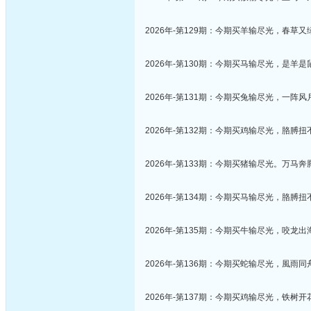
2026年-第129期：今期买羊输尽光，春
2026年-第130期：今期买马输尽光，是
2026年-第131期：今期买兔输尽光，一
2026年-第132期：今期买鸡输尽光，胳
2026年-第133期：今期买猪输尽光。万
2026年-第134期：今期买马输尽光，胳
2026年-第135期：今期买牛输尽光，咬
2026年-第136期：今期买蛇输尽光，風
2026年-第137期：今期买鸡输尽光，铁