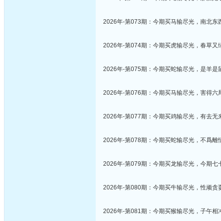
2026年-第073期：今期买马输尽光，南
2026年-第074期：今期买虎输尽光，春
2026年-第075期：今期买蛇输尽光，是
2026年-第076期：今期买马输尽光，害
2026年-第077期：今期买鸡输尽光，有
2026年-第078期：今期买蛇输尽光，不
2026年-第079期：今期买龙输尽光，今
2026年-第080期：今期买牛输尽光，性
2026年-第081期：今期买猴输尽光，子