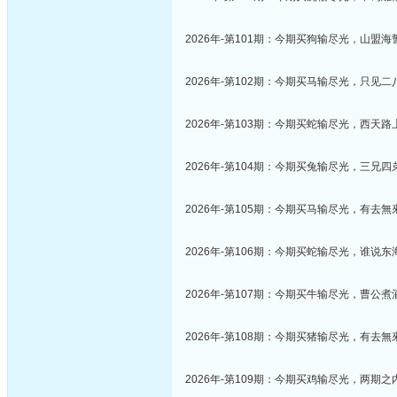
2026年-第101期：今期买狗输尽光，山
2026年-第102期：今期买马输尽光，只
2026年-第103期：今期买蛇输尽光，西
2026年-第104期：今期买兔输尽光，三
2026年-第105期：今期买马输尽光，有
2026年-第106期：今期买蛇输尽光，谁
2026年-第107期：今期买牛输尽光，曹
2026年-第108期：今期买猪输尽光，有
2026年-第109期：今期买鸡输尽光，两