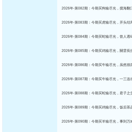
2026年-第082期：今期买狗输尽光，搅
2026年-第083期：今期买虎输尽光，开
2026年-第084期：今期买蛇输尽光，曾
2026年-第085期：今期买鸡输尽光，關
2026年-第086期：今期买牛输尽光，虽
2026年-第087期：今期买牛输尽光，一
2026年-第088期：今期买蛇输尽光，君
2026年-第089期：今期买鸡输尽光，饭
2026年-第090期：今期买羊输尽光，事