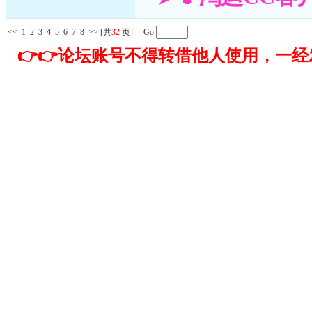
<<
1
2
3
4
5
6
7
8
>>
[共
32
页] Go
👉👉论坛账号不得转借他人使用，一