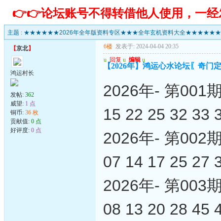
👉👉论坛账号不得转借他人使用，一
主题 :
★★★★★★2026年全年版资料专区★★★全年玄机资料大全★★★★★★
6楼
发表于: 2024-04-04 20:35
【
京北
】
u
回复
u
编辑
u
【2026年】鸿运心水论坛〖奇门定
鸿运村长
2026年- 第0
发帖:
362
威望:
1 点
15 22 25 32 33 
铜币:
36 枚
贡献值:
0 点
好评度:
0 点
2026年- 第0
07 14 17 25 27 
2026年- 第0
08 13 20 28 45 