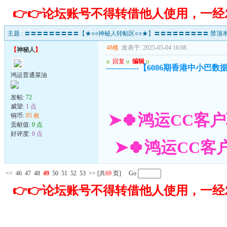
👉👉论坛账号不得转借他人使用，一
主题 :
〓〓〓〓〓〓〓〓〓【★○○神秘人转帖区○○★】〓〓〓〓〓〓〓〓〓 禁顶本
48楼
发表于: 2025-05-04 16:08
【
神秘人
】
u
回复
u
编辑
u
-------------【6086期香港中小巴数据已
鸿运普通菜油
发帖:
72
威望:
1 点
➤🍀鸿运CC客户
铜币:
85 枚
贡献值:
0 点
好评度:
0 点
➤🍀鸿运CC客户
<<
46
47
48
49
50
51
52
53
>>
[共
69
页] Go
👉👉论坛账号不得转借他人使用，一