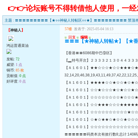
👉👉论坛账号不得转借他人使用，一
主题 :
〓〓〓〓〓〓〓〓〓【★○○神秘人转帖区○○★】〓〓〓〓〓〓〓〓〓 禁顶本
57楼
发表于: 2025-05-04 16:13
【
神秘人
】
u
回复
u
编辑
u
〓〓〓【★神秘人转帖★】【★
鸿运普通菜油
【香港〓〓6086期中巴⑨区】
发帖:
72
【▂特号开次】２３３３２１３０４４３３
威望:
1 点
【Ａ１６０１】★★☆☆☆★☆☆★★★☆
铜币:
85 枚
32,14,20,46,38,19,43,11,49,37,42,22,12,25,
贡献值:
0 点
好评度:
0 点
【Ａ１６０１】★★★★☆☆★☆☆★☆★☆
【Ａ１６０１】☆☆★☆☆☆★☆★☆☆★☆
【Ａ１６０１】☆☆☆☆☆☆☆☆★☆☆☆★
【Ａ１６０１】☆☆★★★☆☆☆★★★★★
【Ａ１６０１】☆☆☆☆☆☆☆☆☆☆★☆☆☆
【Ａ１６０１】☆★☆★★☆★☆☆★☆☆☆
【Ａ１６０１】☆☆☆☆☆☆☆☆☆☆☆☆☆
〓〓〓〓〓〓码类本次有效行数8;总计:140码