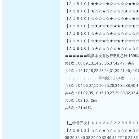
【Ａ１８１０】★★☆☆★☆☆☆☆☆★★☆
【Ａ１８１０】★☆☆★☆☆☆☆☆★☆☆★
【Ａ１８１０】☆☆☆☆☆★☆☆☆★☆★☆
【Ａ１８１０】☆★★☆★☆★★★☆☆★☆
【Ａ１８１０】☆★☆☆☆★☆☆☆☆☆☆☆☆
【Ａ１８１０】☆★☆★☆★☆★★☆☆☆☆
【Ａ１８１０】☆★☆☆☆☆☆★☆☆☆☆☆
〓〓〓〓〓〓码类本次有效行数8;总计:139码
共1次：08,09,13,14,26,36,37,42,47,=9码
共2次：12,17,18,22,23,24,31,39,41,46,=1
←←←←←←←←←平均线：2.84次→→→
共3次：04,06,07,11,20,25,28,34,35,38,40,4
共4次：01,02,05,10,15,19,27,29,30,32,33,
共5次：03,16,=2码
共6次：21,=1码
【▂特号开次】４１１２４３３２５１５１
【Ａ１８１１】☆☆☆★☆☆☆☆☆☆★☆
08,20,34,40,33,29,09,32,46,35,22,10,24,36,