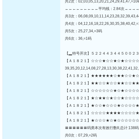
共2次：02,03,05,13,20,21,24,29,41,47,=1
←←←←←←←←←平均线：2.84次→→→
共3次：06,08,09,10,11,14,23,28,32,39,43,4
共4次：04,12,16,18,22,26,30,35,38,40,42,
共5次：25,27,34,=3码
共6次：36,=1码
【▂特号开次】５２２４４３４４５００２
【Ａ１８２１】☆☆☆★☆☆★☆★☆☆☆
39,35,20,12,14,08,27,28,13,30,38,22,41,32,
【Ａ１８２１】★★★★★★☆★★☆☆★☆
【Ａ１８２１】★★☆☆★☆☆★★☆☆★★
【Ａ１８２１】☆☆☆☆☆☆★☆★☆☆☆☆
【Ａ１８２１】★☆★★☆★☆☆★☆☆☆☆
【Ａ１８２１】★☆☆★☆☆☆★☆☆☆☆★☆
【Ａ１８２１】☆☆☆☆★★★★☆☆☆☆★
【Ａ１８２１】★☆☆☆★☆★☆☆☆☆☆☆
〓〓〓〓〓〓码类本次有效行数8;总计:138码
共0次：07,29,=2码