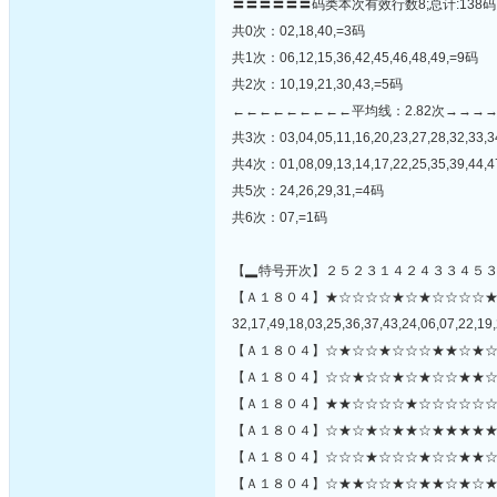
〓〓〓〓〓〓码类本次有效行数8;总计:138码
共0次：02,18,40,=3码
共1次：06,12,15,36,42,45,46,48,49,=9码
共2次：10,19,21,30,43,=5码
←←←←←←←←←平均线：2.82次→→→
共3次：03,04,05,11,16,20,23,27,28,32,33,3
共4次：01,08,09,13,14,17,22,25,35,39,44,
共5次：24,26,29,31,=4码
共6次：07,=1码
【▂特号开次】２５２３１４２４３３４５
【Ａ１８０４】★☆☆☆☆★☆★☆☆☆☆
32,17,49,18,03,25,36,37,43,24,06,07,22,19,
【Ａ１８０４】☆★☆☆★☆☆☆★★☆★☆
【Ａ１８０４】☆☆★☆☆★☆★☆☆★★☆
【Ａ１８０４】★★☆☆☆☆★☆☆☆☆☆☆
【Ａ１８０４】☆★☆★☆★★☆★★★★★
【Ａ１８０４】☆☆☆★☆☆☆★☆☆★★☆☆
【Ａ１８０４】☆★★☆☆★☆★★☆★☆★