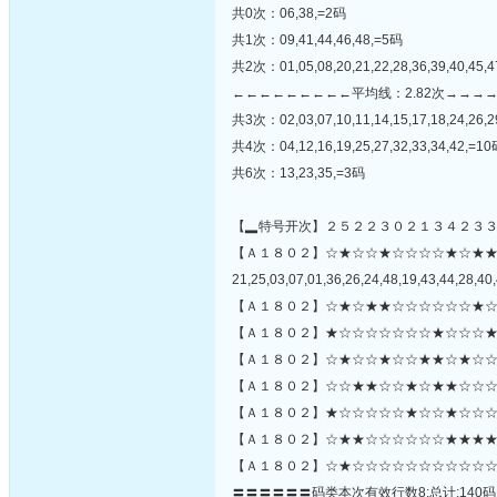
共0次：06,38,=2码
共1次：09,41,44,46,48,=5码
共2次：01,05,08,20,21,22,28,36,39,40,45,
←←←←←←←←←平均线：2.82次→→→
共3次：02,03,07,10,11,14,15,17,18,24,26,2
共4次：04,12,16,19,25,27,32,33,34,42,=1
共6次：13,23,35,=3码
【▂特号开次】２５２２３０２１３４２３
【Ａ１８０２】☆★☆☆★☆☆☆☆★☆★
21,25,03,07,01,36,26,24,48,19,43,44,28,40,
【Ａ１８０２】☆★☆★★☆☆☆☆☆☆★☆
【Ａ１８０２】★☆☆☆☆☆☆☆★☆☆☆★
【Ａ１８０２】☆★☆☆★☆☆★★☆★☆☆
【Ａ１８０２】☆☆★★☆☆★☆★★☆☆☆
【Ａ１８０２】★☆☆☆☆☆★☆☆★☆☆☆☆
【Ａ１８０２】☆★★☆☆☆☆☆☆★★★★
【Ａ１８０２】☆★☆☆☆☆☆☆☆☆☆☆☆
〓〓〓〓〓〓码类本次有效行数8;总计:140码