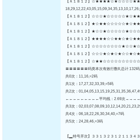
【Ａ１８１２】☆★★★★☆★☆☆☆☆★
18,29,12,22,43,05,15,09,34,35,13,10,17,26,
【Ａ１８１２】☆☆☆★☆☆☆☆☆★☆★★
【Ａ１８１２】★☆★★☆☆☆☆☆★☆★★
【Ａ１８１２】★☆☆★☆☆☆☆☆★☆☆☆
【Ａ１８１２】★★★★☆☆★★☆★☆★★
【Ａ１８１２】☆☆☆☆☆☆☆☆★☆☆★☆☆
【Ａ１８１２】☆☆☆★☆★☆★☆☆★☆★
【Ａ１８１２】☆★★☆☆☆☆☆☆☆☆☆☆
〓〓〓〓〓〓码类本次有效行数8;总计:132码
共0次：11,16,=2码
共1次：17,27,32,33,39,=5码
共2次：01,04,05,13,15,19,25,31,35,36,47,
←←←←←←←←←平均线：2.69次→→→
共3次：02,03,07,08,09,10,12,14,20,21,23,29
共4次：06,18,22,26,30,34,40,=7码
共5次：24,28,46,=3码
【▂特号开次】３３１３２３１２１１３４