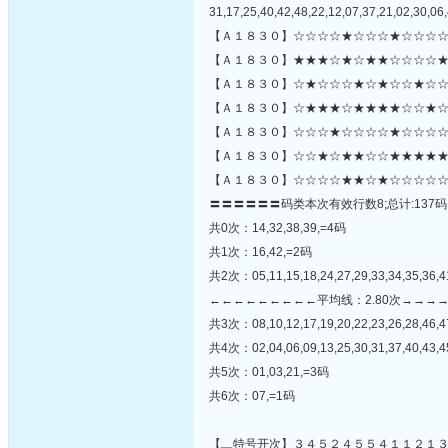
31,17,25,40,42,48,22,12,07,37,21,02,30,06,
【Ａ１８３０】☆☆☆☆★☆☆☆★☆☆☆☆
【Ａ１８３０】★★★☆★☆★★☆☆☆☆★
【Ａ１８３０】☆★☆☆☆★☆★☆☆★☆☆
【Ａ１８３０】☆★★★☆★★★★☆☆★☆
【Ａ１８３０】☆☆☆★☆☆☆☆★☆☆☆☆☆
【Ａ１８３０】☆☆★☆★★☆☆★★★★★
【Ａ１８３０】☆☆☆☆★★☆★☆☆☆☆☆
〓〓〓〓〓〓码类本次有效行数8;总计:137码
共0次：14,32,38,39,=4码
共1次：16,42,=2码
共2次：05,11,15,18,24,27,29,33,34,35,36,4
←←←←←←←←←平均线：2.80次→→→
共3次：08,10,12,17,19,20,22,23,26,28,46,
共4次：02,04,06,09,13,25,30,31,37,40,43,
共5次：01,03,21,=3码
共6次：07,=1码
【▂特号开次】３４５２４５５４１１２１