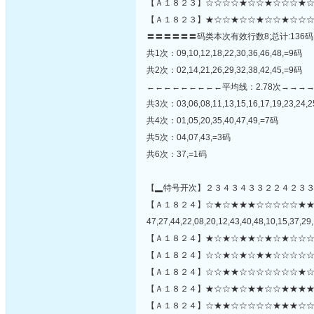
【Ａ１８２３】☆☆☆☆★☆☆★☆☆☆★☆
【Ａ１８２３】★☆☆★☆☆★☆☆★☆☆☆
〓〓〓〓〓〓码类本次有效行数8;总计:136码
共1次：09,10,12,18,22,30,36,46,48,=9码
共2次：02,14,21,26,29,32,38,42,45,=9码
←←←←←←←←←平均线：2.78次→→→
共3次：03,06,08,11,13,15,16,17,19,23,24,25
共4次：01,05,20,35,40,47,49,=7码
共5次：04,07,43,=3码
共6次：37,=1码
【▂特号开次】２３４３４３３２２４２３
【Ａ１８２４】☆★☆★★★☆☆☆☆☆★
47,27,44,22,08,20,12,43,40,48,10,15,37,29,
【Ａ１８２４】★☆★☆★★☆★☆★☆☆☆
【Ａ１８２４】☆☆★☆★☆★★☆☆☆☆☆
【Ａ１８２４】☆☆★★☆☆☆☆☆☆☆★☆
【Ａ１８２４】★☆☆★☆★★☆☆★★★★
【Ａ１８２４】☆★★☆☆☆☆☆★★★☆☆☆