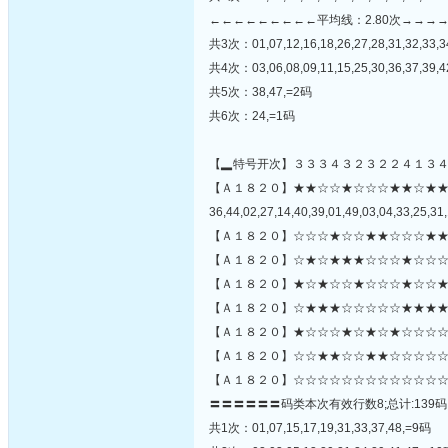
←←←←←←←←←平均线：2.80次→→→
共3次：01,07,12,16,18,26,27,28,31,32,33,3
共4次：03,06,08,09,11,15,25,30,36,37,39,
共5次：38,47,=2码
共6次：24,=1码
【▂特号开次】３３３４３２３２２４１３
【Ａ１８２０】★★☆☆★☆☆☆★★☆★
36,44,02,27,14,40,39,01,49,03,04,33,25,31,
【Ａ１８２０】☆☆☆★☆☆★★☆☆☆★★
【Ａ１８２０】☆★☆★★★☆☆☆★☆☆☆
【Ａ１８２０】★☆★☆☆★☆☆☆★☆☆★
【Ａ１８２０】☆★★★☆☆☆☆☆★★★★
【Ａ１８２０】★☆☆☆★☆★☆★☆☆☆☆☆
【Ａ１８２０】☆☆★★☆☆★★☆☆☆☆☆
【Ａ１８２０】☆☆☆☆☆☆☆☆☆☆☆☆☆
〓〓〓〓〓〓码类本次有效行数8;总计:139码
共1次：01,07,15,17,19,31,33,37,48,=9码