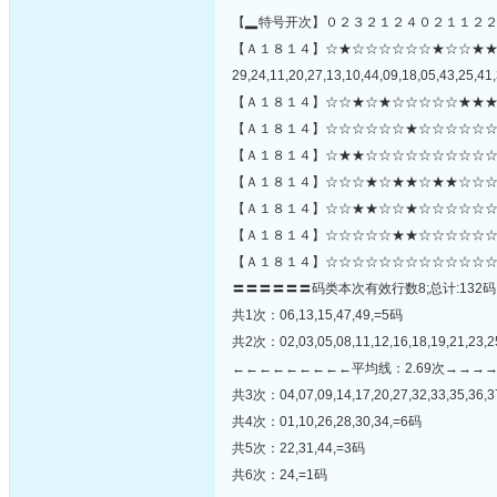
【▂特号开次】０２３２１２４０２１１２
【Ａ１８１４】☆★☆☆☆☆☆☆★☆☆★
29,24,11,20,27,13,10,44,09,18,05,43,25,41,
【Ａ１８１４】☆☆★☆★☆☆☆☆☆★★★
【Ａ１８１４】☆☆☆☆☆☆★☆☆☆☆☆☆
【Ａ１８１４】☆★★☆☆☆☆☆☆☆☆☆☆
【Ａ１８１４】☆☆☆★☆★★☆★★☆☆☆
【Ａ１８１４】☆☆★★☆☆★☆☆☆☆☆☆★
【Ａ１８１４】☆☆☆☆☆★★☆☆☆☆☆☆
【Ａ１８１４】☆☆☆☆☆☆☆☆☆☆☆☆☆
〓〓〓〓〓〓码类本次有效行数8;总计:132码
共1次：06,13,15,47,49,=5码
共2次：02,03,05,08,11,12,16,18,19,21,23,25
←←←←←←←←←平均线：2.69次→→→
共3次：04,07,09,14,17,20,27,32,33,35,36,3
共4次：01,10,26,28,30,34,=6码
共5次：22,31,44,=3码
共6次：24,=1码