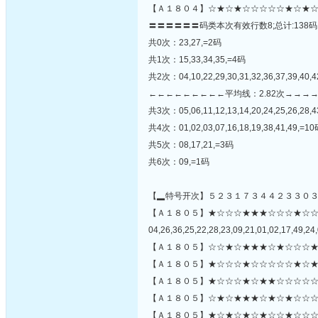
【Ａ１８０４】☆★☆★☆☆☆☆☆★☆★☆
〓〓〓〓〓〓码类本次有效行数8;总计:138码
共0次：23,27,=2码
共1次：15,33,34,35,=4码
共2次：04,10,22,29,30,31,32,36,37,39,40,4
←←←←←←←←←平均线：2.82次→→→
共3次：05,06,11,12,13,14,20,24,25,26,28,4
共4次：01,02,03,07,16,18,19,38,41,49,=1
共5次：08,17,21,=3码
共6次：09,=1码
【▂特号开次】５２３１７３４４２３３０
【Ａ１８０５】★☆☆☆★★★☆☆☆★☆
04,26,36,25,22,28,23,09,21,01,02,17,49,24,
【Ａ１８０５】☆☆★☆★★★☆★☆☆☆★
【Ａ１８０５】★☆☆☆★☆☆☆☆☆★☆★
【Ａ１８０５】★☆☆☆★☆★★☆☆☆☆☆
【Ａ１８０５】☆★☆★★★☆★☆★☆☆☆
【Ａ１８０５】★☆★☆★☆★☆☆★☆☆☆☆