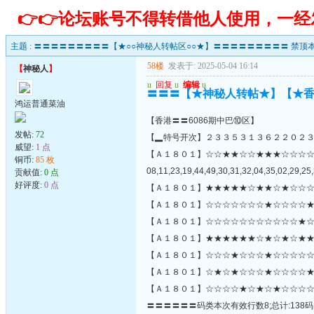
👉👉论坛账号不得转借他人使用，一
主题 :
〓〓〓〓〓〓〓〓〓【★○○神秘人转帖区○○★】〓〓〓〓〓〓〓〓〓 禁顶本
58楼
发表于: 2025-05-04 16:14
【
神秘人
】
u
回复
u
编辑
u
〓〓〓【★神秘人转帖★】【★
鸿运普通菜油
【香港〓〓6086期中巴⑩区】
发帖:
72
【▂特号开次】２３３５３１３６２２０２
威望:
1 点
【Ａ１８０１】☆☆★★☆☆★★★☆☆☆
铜币:
85 枚
08,11,23,19,44,49,30,31,32,04,35,02,29,25,
贡献值:
0 点
好评度:
0 点
【Ａ１８０１】★★★★★☆★★☆★☆☆☆
【Ａ１８０１】☆☆☆☆☆☆☆★☆☆☆☆★
【Ａ１８０１】☆☆☆☆☆☆☆☆☆☆☆★☆
【Ａ１８０１】★★★★★★☆★☆★☆★★
【Ａ１８０１】☆☆☆★☆☆☆★☆☆☆☆☆☆
【Ａ１８０１】☆★☆★☆☆☆★☆☆☆☆★
【Ａ１８０１】☆☆☆☆★☆★☆★☆☆☆☆
〓〓〓〓〓〓码类本次有效行数8;总计:138码