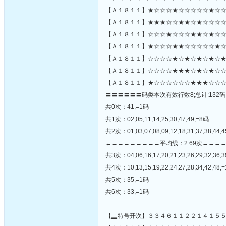
【Ａ１８１１】★☆☆☆★☆☆☆☆☆★☆☆
【Ａ１８１１】★★★☆☆★★☆★☆☆☆☆
【Ａ１８１１】☆☆☆★☆☆☆★★☆★☆☆
【Ａ１８１１】★☆☆☆★★☆☆☆☆☆★☆
【Ａ１８１１】☆☆☆☆★☆★☆★☆★☆★★
【Ａ１８１１】☆☆☆☆★★★☆★☆★☆☆
【Ａ１８１１】★☆☆☆☆☆☆★★★☆☆☆
〓〓〓〓〓〓码类本次有效行数8;总计:132码
共0次：41,=1码
共1次：02,05,11,14,25,30,47,49,=8码
共2次：01,03,07,08,09,12,18,31,37,38,44,
←←←←←←←←←平均线：2.69次→→→
共3次：04,06,16,17,20,21,23,26,29,32,36,3
共4次：10,13,15,19,22,24,27,28,34,42,48,
共5次：35,=1码
共6次：33,=1码
【▂特号开次】３３４６１１２２１４１５