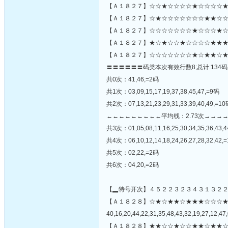
【Ａ１８２７】☆☆★☆☆☆☆★☆☆☆☆★
【Ａ１８２７】☆★☆☆☆☆☆☆☆★★☆☆
【Ａ１８２７】☆☆☆☆☆☆☆★☆☆☆★☆☆
【Ａ１８２７】★☆★☆☆★☆☆☆☆★★★
【Ａ１８２７】☆☆☆☆☆☆☆★☆★★☆★
〓〓〓〓〓〓码类本次有效行数8;总计:134码
共0次：41,46,=2码
共1次：03,09,15,17,19,37,38,45,47,=9码
共2次：07,13,21,23,29,31,33,39,40,49,=1
←←←←←←←←←平均线：2.73次→→→
共3次：01,05,08,11,16,25,30,34,35,36,43,
共4次：06,10,12,14,18,24,26,27,28,32,42,
共5次：02,22,=2码
共6次：04,20,=2码
【▂特号开次】４５２２３２３４３１３２
【Ａ１８２８】☆★☆★★☆★★★☆☆☆
40,16,20,44,22,31,35,48,43,32,19,27,12,47,
【Ａ１８２８】★★☆☆★☆☆★★☆★★☆